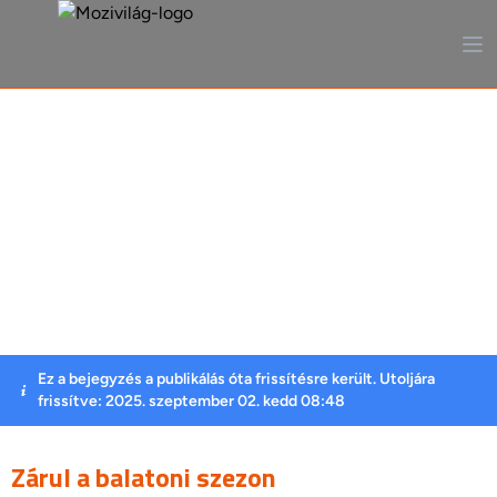
A mozi, ahogy még sosem
láttad
Ez a bejegyzés a publikálás óta frissítésre került. Utoljára
frissítve: 2025. szeptember 02. kedd 08:48
Zárul a balatoni szezon