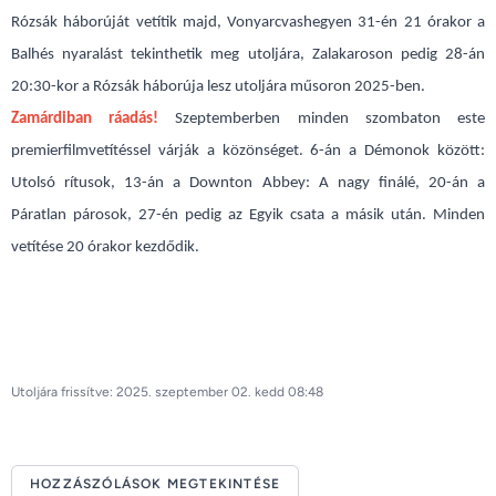
Rózsák háborúját vetítik majd, Vonyarcvashegyen 31-én 21 órakor a
Balhés nyaralást tekinthetik meg utoljára, Zalakaroson pedig 28-án
20:30-kor a Rózsák háborúja lesz utoljára műsoron 2025-ben.
Zamárdiban ráadás!
Szeptemberben minden szombaton este
premierfilmvetítéssel várják a közönséget. 6-án a Démonok között:
Utolsó rítusok, 13-án a Downton Abbey: A nagy finálé, 20-án a
Páratlan párosok, 27-én pedig az Egyik csata a másik után. Minden
vetítése 20 órakor kezdődik.
Utoljára frissítve: 2025. szeptember 02. kedd 08:48
HOZZÁSZÓLÁSOK MEGTEKINTÉSE