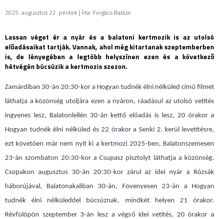
2025. augusztus 22. péntek | Írta: Forgács Balázs
Lassan véget ér a nyár és a balatoni kertmozik is az utolsó
előadásaikat tartják. Vannak, ahol még kitartanak szeptemberben
is, de lényegében a legtöbb helyszínen ezen és a következő
hétvégén búcsúzik a kertmozis szezon.
Zamárdiban 30-án 20:30-kor a Hogyan tudnék élni nélküled című filmet
láthatja a közönség utoljára ezen a nyáron, ráadásul az utolsó vetítés
ingyenes lesz, Balatonlellén 30-án kettő előadás is lesz, 20 órakor a
Hogyan tudnék élni nélküled és 22 órakor a Senki 2. kerül levetítésre,
ezt követően már nem nyit ki a kertmozi 2025-ben, Balatonszemesen
23-án szombaton 20:30-kor a Csupasz pisztolyt láthatja a közönség.
Csopakon augusztus 30-án 20:30-kor zárul az idei nyár a Rózsák
háborújával, Balatonakaliban 30-án, Fövenyesen 23-án a Hogyan
tudnék élni nélküleddel búcsúznak, mindkét helyen 21 órakor.
Révfülöpön szeptember 3-án lesz a végső idei vetítés, 20 órakor a