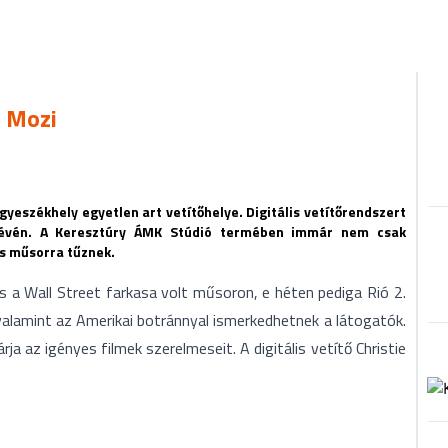
t Mozi
egyeszékhely egyetlen art vetítőhelye. Digitális vetítőrendszert
t révén. A Keresztúry ÁMK Stúdió termében immár nem csak
s műsorra tűznek.
s a Wall Street farkasa volt műsoron, e héten pediga Rió 2.
valamint az Amerikai botránnyal ismerkedhetnek a látogatók.
 az igényes filmek szerelmeseit. A digitális vetítő Christie