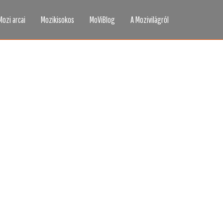
Mozi arcai
Mozikisokos
MoViBlog
A Mozivilágról
áttad