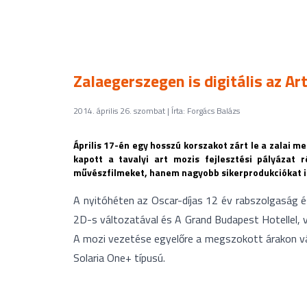
Zalaegerszegen is digitális az Ar
2014. április 26. szombat | Írta: Forgács Balázs
Április 17-én egy hosszú korszakot zárt le a zalai m
kapott a tavalyi art mozis fejlesztési pályáza
művészfilmeket, hanem nagyobb sikerprodukciókat i
A nyitóhéten az Oscar-díjas 12 év rabszolgaság é
2D-s változatával és A Grand Budapest Hotellel, 
A mozi vezetése egyelőre a megszokott árakon várja
Solaria One+ típusú.