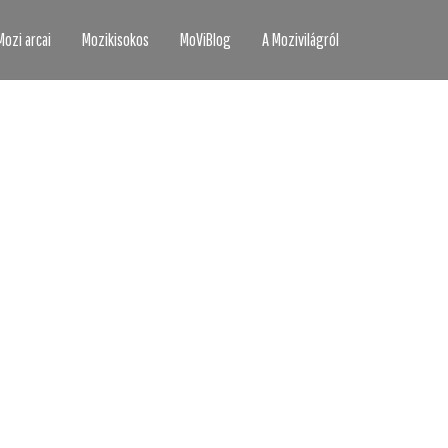
Mozi arcai
Mozikisokos
MoViBlog
A Mozivilágról
áttad