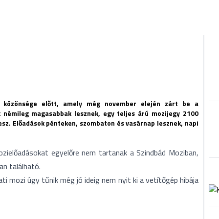
a közönsége előtt, amely még november elején zárt be a
k némileg magasabbak lesznek, egy teljes árú mozijegy 2100
lesz. Előadások pénteken, szombaton és vasárnap lesznek, napi
mozielőadásokat egyelőre nem tartanak a Szindbád Moziban,
n található.
i mozi úgy tűnik még jó ideig nem nyit ki a vetítőgép hibája