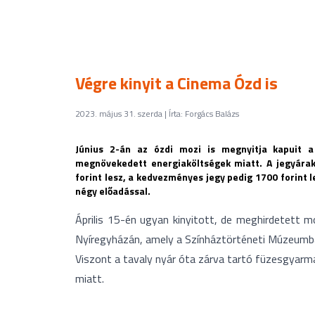
Végre kinyit a Cinema Ózd is
2023. május 31. szerda | Írta: Forgács Balázs
Június 2-án az ózdi mozi is megnyitja kapuit 
megnövekedett energiaköltségek miatt. A jegyára
forint lesz, a kedvezményes jegy pedig 1700 forint 
négy előadással.
Április 15-én ugyan kinyitott, de meghirdetett 
Nyíregyházán, amely a Színháztörténeti Múzeumba
Viszont a tavaly nyár óta zárva tartó füzesgyarmat
miatt.