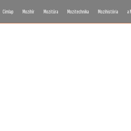
Címlap
Mozihír
Mozitúra
Mozitechnika
Mozihistória
a 
zi, ahogy még sosem l