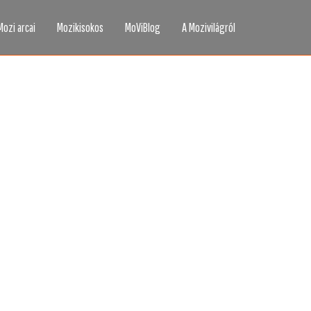
Mozi arcai
Mozikisokos
MoViBlog
A Mozivilágról
áttad