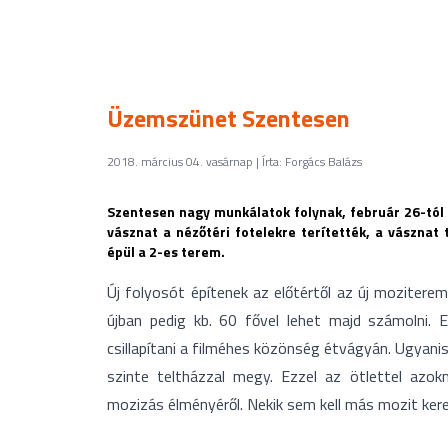
Üzemszünet Szentesen
2018. március 04. vasárnap | Írta: Forgács Balázs
Szentesen nagy munkálatok folynak, február 26-tól m
vásznat a nézőtéri fotelekre terítették, a vásznat 
épül a 2-es terem.
Új folyosót építenek az előtértől az új moziterem
újban pedig kb. 60 fővel lehet majd számolni. 
csillapítani a filméhes közönség étvágyán. Ugyan
szinte teltházzal megy. Ezzel az ötlettel azok
mozizás élményéről. Nekik sem kell más mozit ker