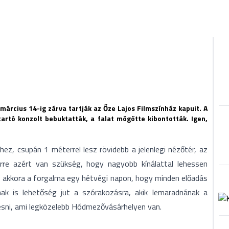
árcius 14-ig zárva tartják az Őze Lajos Filmszínház kapuit. A
tartó konzolt bebuktatták, a falat mögötte kibontották. Igen,
hez, csupán 1 méterrel lesz rövidebb a jelenlegi nézőtér, az
Erre azért van szükség, hogy nagyobb kínálattal lehessen
is akkora a forgalma egy hétvégi napon, hogy minden előadás
nak is lehetőség jut a szórakozásra, akik lemaradnának a
esni, ami legközelebb Hódmezővásárhelyen van.