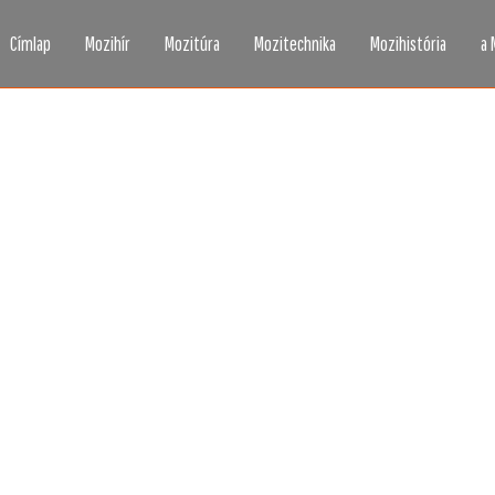
Címlap
Mozihír
Mozitúra
Mozitechnika
Mozihistória
a 
zi, ahogy még sosem l