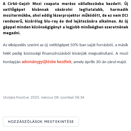
A Cirkó-Gejzír Mozi csapata merész vállalkozásba kezdett. Új
vetítőgépet kívánnak vásárolni legfiatalabb, harmadik
mozitermükbe, ahol eddig lézerprojektor működött, de ez nem DCI
rendszerű, kizárólag blu-ray és dvd lejátszására alkalmas. Az új
géppel minden közönségigényt a legjobb minőségben szeretnének
megadni.
Az elképzelés szerint az új vetítőgépet 50%-ban saját forrásból, a másik
felét pedig közösségi finanszírozásból kívánják megvalósítani. A mozi
honlapján
adománygyűjtésbe kezdtek
, amely április 30-án zárul majd.
Utoljára frissítve: 2025. március 08. szombat 06:34
HOZZÁSZÓLÁSOK MEGTEKINTÉSE