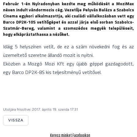
Február 1-én Nyíradonyban kezdte meg működését a MoziMax
néven indult vándormozis cég. Vezetője Pelyvás Balázs a Szabolcs
Cinema egykori alkalmazottja, aki családi vállalkozásban vett egy
Barco DP2K-10S vetítőgépet és azzal járja első sorban Szabolcs-
Szatmár-Bereg, valamint a szomszédos megyék településeit,
hogy elkápráztathassa a nézőket.
Idáig 5 helyszínen vetít, de ez a szám növekedni fog és az
üzemeltető szeretne állandó mozit is nyitni.
Eközben a Mozgó Mozi Kft egy újabb géppel gazdagodott,
egy Barco DP2K-8S kis teljesítményű vetítővel.
Utoljára frissítve: 2017. április 19. szerda 17:31
VISSZA
Keress minket Facebookon