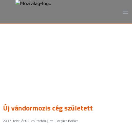
A mozi, ahogy még sosem
láttad
Új vándormozis cég született
2017. február 02. csütörtök | Írta: Forgács Balázs