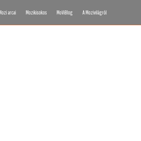
Mozi arcai
Mozikisokos
MoViBlog
A Mozivilágról
áttad