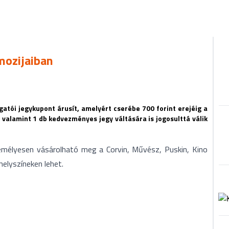
mozijaiban
atói jegykupont árusít, amelyért cserébe 700 forint erejéig a
 valamint 1 db kedvezményes jegy váltására is jogosulttá válik
emélyesen vásárolható meg a Corvin, Művész, Puskin, Kino
helyszíneken lehet.