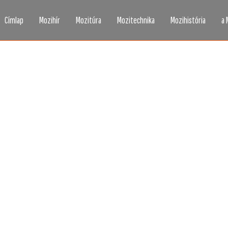
Címlap
Mozihír
Mozitúra
Mozitechnika
Mozihistória
a 
zi, ahogy még sosem l