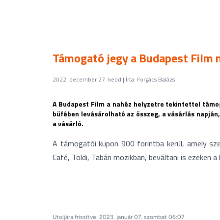
Támogató jegy a Budapest Film 
2022. december 27. kedd | Írta: Forgács Balázs
A Budapest Film a nahéz helyzetre tekintettel támog
büfében levásárolható az összeg, a vásárlás napján,
a vásárló.
A támogatói kupon 900 forintba kerül, amely sz
Café, Toldi, Tabán mozikban, beváltani is ezeken a 
Utoljára frissítve: 2023. január 07. szombat 06:07