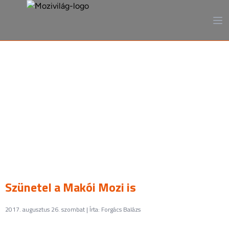
A mozi, ahogy még sosem
láttad
Szünetel a Makói Mozi is
2017. augusztus 26. szombat | Írta: Forgács Balázs