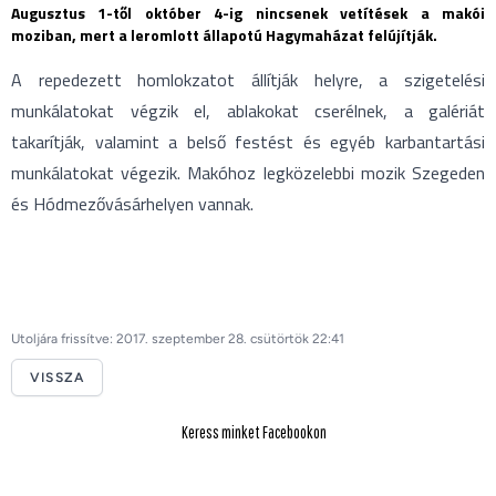
Augusztus 1-től október 4-ig nincsenek vetítések a makói
moziban, mert a leromlott állapotú Hagymaházat felújítják.
A repedezett homlokzatot állítják helyre, a szigetelési
munkálatokat végzik el, ablakokat cserélnek, a galériát
takarítják, valamint a belső festést és egyéb karbantartási
munkálatokat végezik. Makóhoz legközelebbi mozik Szegeden
és Hódmezővásárhelyen vannak.
Utoljára frissítve: 2017. szeptember 28. csütörtök 22:41
VISSZA
Keress minket Facebookon