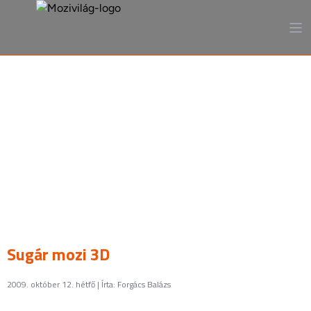
A mozi, ahogy még sosem
láttad
Sugár mozi 3D
2009. október 12. hétfő | Írta: Forgács Balázs