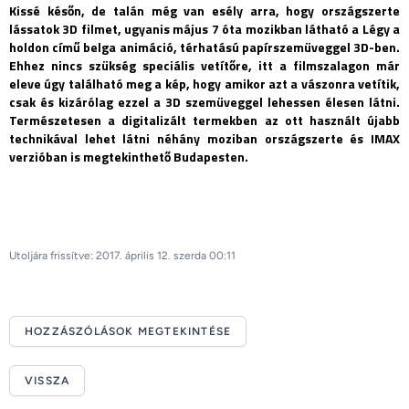
Kissé későn, de talán még van esély arra, hogy országszerte
lássatok 3D filmet, ugyanis május 7 óta mozikban látható a Légy a
holdon című belga animáció, térhatású papírszemüveggel 3D-ben.
Ehhez nincs szükség speciális vetítőre, itt a filmszalagon már
eleve úgy található meg a kép, hogy amikor azt a vászonra vetítik,
csak és kizárólag ezzel a 3D szemüveggel lehessen élesen látni.
Természetesen a digitalizált termekben az ott használt újabb
technikával lehet látni néhány moziban országszerte és IMAX
verzióban is megtekinthető Budapesten.
Utoljára frissítve: 2017. április 12. szerda 00:11
HOZZÁSZÓLÁSOK MEGTEKINTÉSE
VISSZA