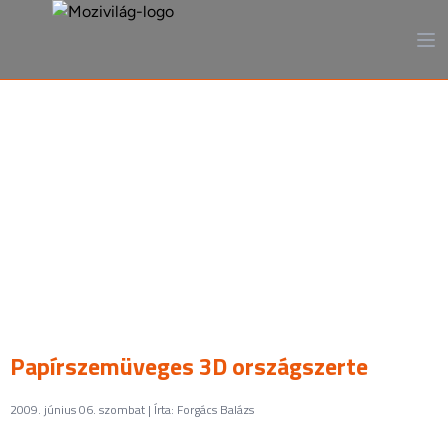
A mozi, ahogy még sosem
láttad
Papírszemüveges 3D országszerte
2009. június 06. szombat | Írta: Forgács Balázs