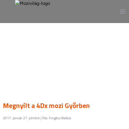
A mozi, ahogy még sosem
láttad
Megnyílt a 4Dx mozi Győrben
2017. január 27. péntek | Írta: Forgács Balázs