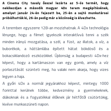
A Cinema City tavaly ősszel lezárta az 5-ös termét, hogy
nekikezdjen a második magyar 4Dx terem megépítésének,
amelyet január 24-én fejezett be, 25-én a sajtó munkatársai
próbálhatták ki, 26-án pedig már a közönség is élvezhette.
A teremben egyszerre 128-an mozizhatnak. A 4Dx technológia
lényege, hogy a filmet igyekszik interaktívvá tenni a szék
minden irányú mozgatása, a szél, a füst, az illatok, a víz, a
buborékok, a háttámlába épített hátat bökdöső és a
bokacsiklandozó eszközökkel. Újdonság a budapesti 4Dx-hez
képest, hogy a kartámaszon van egy gomb, amely a víz
porlasztását szünteti meg, ha valaki nem akarja, hogy vizes
legyen a haja.
A győri 4Dx a normál jegyárakhoz képest, mintegy 1000
forinttal kerülnek többe, kedvezmény a gyermekeknek,
diákoknak és a fogyatékkal élőknek jár hétfőtől csütörtökig,
kivéve munkaszüneti napon.