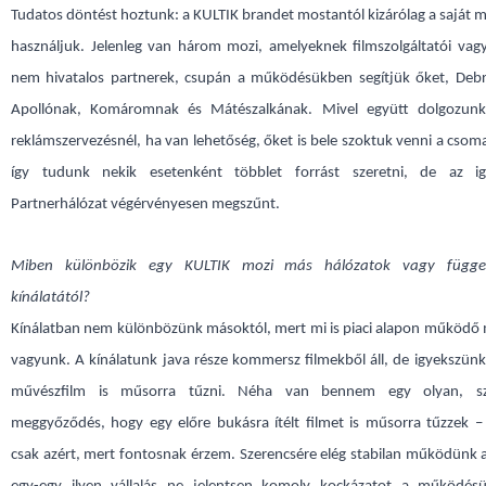
Tudatos döntést hoztunk: a KULTIK brandet mostantól kizárólag a saját 
használjuk.
Jelenleg van három mozi, amelyeknek filmszolgáltatói vag
nem hivatalos partnerek, csupán a működésükben segítjük őket, Deb
Apollónak, Komáromnak és Mátészalkának. Mivel együtt dolgozunk
reklámszervezésnél, ha van lehetőség, őket is bele szoktuk venni a csom
így tudunk nekik esetenként többlet forrást szeretni, de az ig
Partnerhálózat végérvényesen megszűnt.
Miben különbözik egy KULTIK mozi más hálózatok vagy függe
kínálatától?
Kínálatban nem különbözünk másoktól, mert mi is piaci alapon működő 
vagyunk. A kínálatunk java része kommersz filmekből áll, de igyekszün
művészfilm is műsorra tűzni. Néha van bennem egy olyan, sz
meggyőződés, hogy egy előre bukásra ítélt filmet is műsorra tűzzek –
csak azért, mert fontosnak érzem. Szerencsére elég stabilan működünk