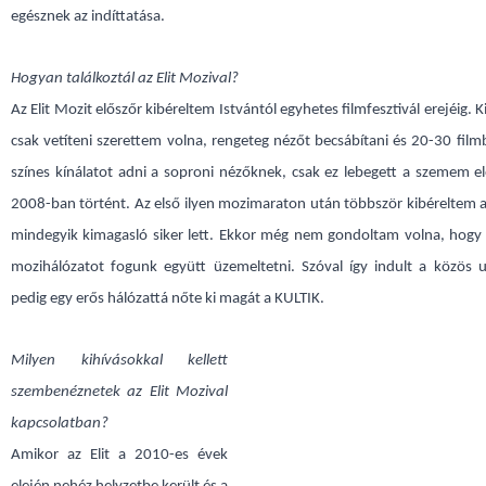
egésznek az indíttatása.
Hogyan találkoztál az Elit Mozival?
Az Elit Mozit előszőr kibéreltem Istvántól egyhetes filmfesztivál erejéig.
csak vetíteni szerettem volna, rengeteg nézőt becsábítani és 20-30 filmb
színes kínálatot adni a soproni nézőknek, csak ez lebegett a szemem e
2008-ban történt. Az első ilyen mozimaraton után többször kibéreltem az
mindegyik kimagasló siker lett. Ekkor még nem gondoltam volna, hogy
mozihálózatot fogunk együtt üzemeltetni. Szóval így indult a közös 
pedig egy erős hálózattá nőte ki magát a KULTIK.
Milyen kihívásokkal kellett
szembenéznetek az Elit Mozival
kapcsolatban?
Amikor az Elit a 2010-es évek