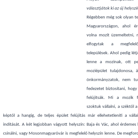
választjátok ki az új helysz
Régebben még sok olyan tel
Magyarországon, ahol ér
volna mozit üzemeltetni,
elfogytak a megfele
települések. Ahol pedig lét
lenne a mozinak, ott pe
moziépület tulajdonosa, á
önkormányzatok, nem tu
fedezetet biztosítani, hogy
felújítsák. Mi a mozik fe
szoktuk vállalni, a széktől 
képtől a hangig, de teljes épület felújítás már ellehetetleníti a váll
indítását. A két legjobban vágyott helyszín: Baja és Vác, ahol érdemes
csinálni, vagy Mosonmagyaróvár is megfelelő helyszín lenne. De megfo