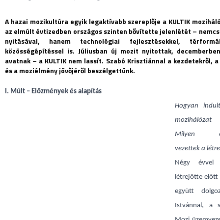
A hazai mozikultúra egyik legaktívabb szereplője a KULTIK mozihál
az elmúlt évtizedben országos szinten bővítette jelenlétét – nemcs
nyitásával, hanem technológiai fejlesztésekkel, térformá
közösségépítéssel is. Júliusban új mozit nyitottak, decemberbe
avatnak – a KULTIK nem lassít. Szabó Krisztiánnal a kezdetekről, a 
és a moziélmény jövőjéről beszélgettünk.
I. Múlt – Előzmények és alapítás
Hogyan indul
mozihálózat 
Milyen el
vezettek a létr
Négy évvel
létrejötte előt
együtt dolgo
Istvánnal, a s
Mozi üzemvezet