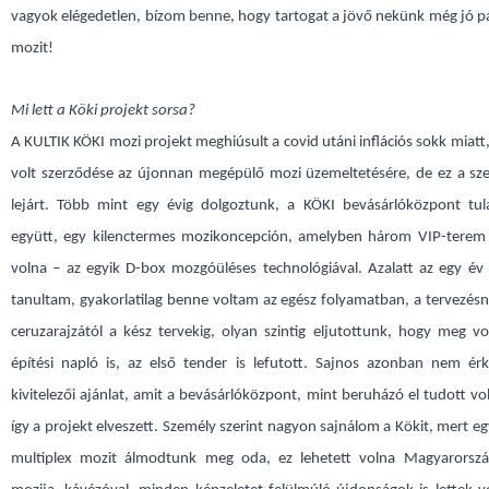
vagyok elégedetlen, bízom benne, hogy tartogat a jövő nekünk még jó p
mozit!
Mi lett a Köki projekt sorsa?
A KULTIK KÖKI mozi projekt meghiúsult a covid utáni inflációs sokk miatt,
volt szerződése az újonnan megépülő mozi üzemeltetésére, de ez a sz
lejárt. Több mint egy évig dolgoztunk, a KÖKI bevásárlóközpont tul
együtt, egy kilenctermes mozikoncepción, amelyben három VIP-terem i
volna – az egyik D-box mozgóüléses technológiával.
Azalatt az egy év 
tanultam, gyakorlatilag benne voltam az egész folyamatban, a tervezésn
ceruzarajzától a kész tervekig, olyan szintig eljutottunk, hogy meg vo
építési napló is, az első tender is lefutott. Sajnos azonban nem érk
kivitelezői ajánlat, amit a bevásárlóközpont, mint beruházó el tudott vo
így a projekt elveszett. Személy szerint nagyon sajnálom a Kökit, mert e
multiplex mozit álmodtunk meg oda, ez lehetett volna Magyarorszá