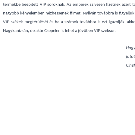
termekbe beépített VIP soroknak. Az emberek szívesen fizetnek azért 
nagyobb kényelemben nézhessenek filmet. Nyilván továbbra is figyeljük
VIP székek megtérülését és ha a számok továbbra is ezt igazolják, ak
Nagykanizsán, de akár Csepelen is lehet a jövőben VIP széksor.
Hog
juto
Cine