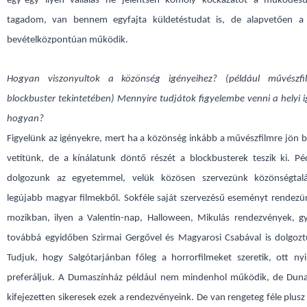
egy-egy ilyen vállalás ne jelentsen komoly kockázatot a működé
tagadom, van bennem egyfajta küldetéstudat is, de alapvetően a
bevételközpontúan működik.
Hogyan viszonyultok a közönség igényeihez? (például művészf
blockbuster tekintetében) Mennyire tudjátok figyelembe venni a helyi 
hogyan?
Figyelünk az igényekre, mert ha a közönség inkább a művészfilmre jön b
vetítünk, de a kínálatunk döntő részét a blockbusterek teszik ki. Pé
dolgozunk az egyetemmel, velük közösen szervezünk közönségtalá
legújabb magyar filmekből. Sokféle saját szervezésű eseményt rendezü
mozikban, ilyen a Valentin-nap, Halloween, Mikulás rendezvények, g
továbbá egyidőben Szirmai Gergővel és Magyarosi Csabával is dolgozt
Tudjuk, hogy Salgótarjánban főleg a horrorfilmeket szeretik, ott nyi
preferáljuk. A Dumaszínház például nem mindenhol működik, de Dun
kifejezetten sikeresek ezek a rendezvényeink. De van rengeteg féle plus