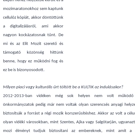
elején nehéz helyzetbe került és a
mozimaratonokhoz sem kaptunk
cellulóz kópiát, akkor döntöttünk
a digitalizálásról, ami akkor
nagyon kockázatosnak tűnt. De
mi és az Elit Mozit szerető és
támogató közönség hittünk
benne, hogy ez működni fog és
ez be is bizonyosodott.
Milyen piaci vagy kulturális űrt töltött be a KULTIK az indulásakor?
2012-2013-ban vidéken még sok helyen nem volt működő
önkormányzatok pedig már nem voltak olyan szerencsés anyagi helyz
biztosítsák a forrást a régi mozik korszerűsítéshez. Akkor az volt a cél
olyan vidéki városokban, mint Szentes, Ajka vagy Salgótarján, ugyanaz
mozi élményt tudjuk biztosítani az embereknek, mint amit a 