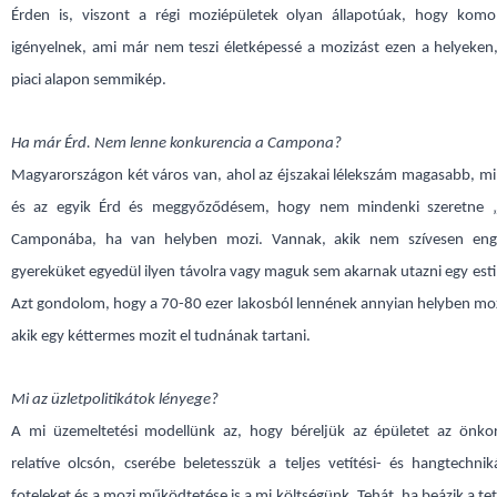
Érden is, viszont a régi moziépületek olyan állapotúak, hogy komoly
igényelnek, ami már nem teszi életképessé a mozizást ezen a helyeken,
piaci alapon semmikép.
Ha már Érd. Nem lenne konkurencia a Campona?
Magyarországon két város van, ahol az éjszakai lélekszám magasabb, mi
és az egyik Érd és meggyőződésem, hogy nem mindenki szeretne „
Camponába, ha van helyben mozi. Vannak, akik nem szívesen eng
gyereküket egyedül ilyen távolra vagy maguk sem akarnak utazni egy esti
Azt gondolom, hogy a 70-80 ezer lakosból lennének annyian helyben mo
akik egy kéttermes mozit el tudnának tartani.
Mi az üzletpolitikátok lényege?
A mi üzemeltetési modellünk az, hogy béreljük az épületet az önko
relatíve olcsón, cserébe beletesszük a teljes vetítési- és hangtechni
foteleket és a mozi működtetése is a mi költségünk. Tehát, ha beázik a tet