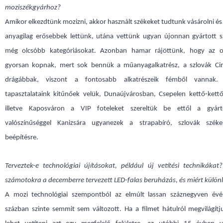
moziszékgyárhoz?
Amikor elkezdtünk mozizni, akkor használt székeket tudtunk vásárolni é
anyagilag erősebbek lettünk, utána vettünk ugyan újonnan gyártott s
még olcsóbb kategóriásokat. Azonban hamar rájöttünk, hogy az o
gyorsan kopnak, mert sok bennük a műanyagalkatrész, a szlovák Cin
drágábbak, viszont a fontosabb alkatrészeik fémből vannak.
tapasztalataink kitűnőek velük, Dunaújvárosban, Csepelen kettő-kett
illetve Kaposváron a VIP foteleket szereltük be ettől a gyárt
valószínűséggel Kanizsára ugyanezek a strapabíró, szlovák szék
beépítésre.
Terveztek-e technológiai újításokat, például új vetítési technikákat
számotokra a decemberre tervezett LED-falas beruházás, és miért külön
A mozi technológiai szempontból az elmúlt lassan száznegyven évé
százban szinte semmit sem változott. Ha a filmet hátulról megvilágítj