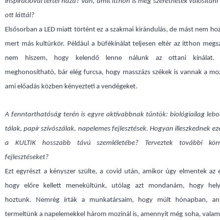
inspirációval tértél haza? Van, amit itthon is meg szeretnétek valósítani
ott láttál?
Elsősorban a LED miatt történt ez a szakmai kirándulás, de mást nem h
mert más kultúrkör. Például a büfékínálat teljesen eltér az itthon megs
nem hiszem, hogy kelendő lenne nálunk az ottani kínálat.
meghonosítható, bár elég furcsa, hogy masszázs székek is vannak a mo
ami előadás közben kényezteti a vendégeket.
A fenntarthatóság terén is egyre aktívabbnak tűntök: biológiailag le
tálak, papír szívószálak, napelemes fejlesztések. Hogyan illeszkednek ez
a KULTIK hosszabb távú szemléletébe? Terveztek további körn
fejlesztéseket?
Ezt egyrészt a kényszer szülte, a covid után, amikor úgy elmentek az 
hogy előre kellett menekültünk, utólag azt mondanám, hogy hely
hoztunk. Nemrég írták a munkatársaim, hogy múlt hónapban, an
termeltünk a napelemekkel három mozinál is, amennyit még soha, valam