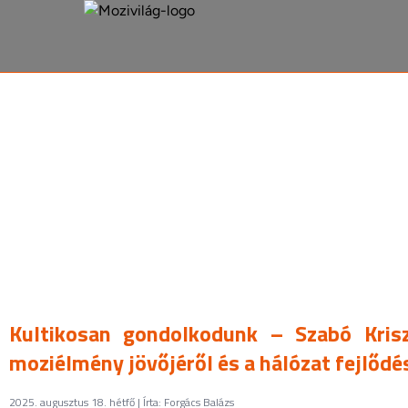
A mozi, ahogy még sosem
láttad
Kultikosan gondolkodunk – Szabó Krisz
moziélmény jövőjéről és a hálózat fejlődé
2025. augusztus 18. hétfő | Írta: Forgács Balázs