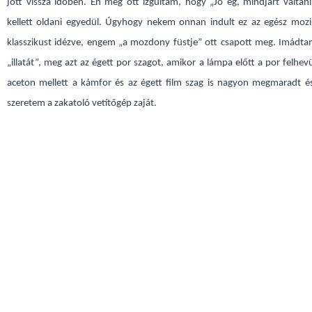
jött vissza időben. Én meg ott izgultam, hogy „Jó ég, mindjárt váltani
kellett oldani egyedül. Úgyhogy nekem onnan indult ez az egész mozi
klasszikust idézve, engem „a mozdony füstje” ott csapott meg. Imádta
„illatát”, meg azt az égett por szagot, amikor a lámpa előtt a por felhevü
aceton mellett a kámfor és az égett film szag is nagyon megmaradt és
szeretem a zakatoló vetítőgép zaját.