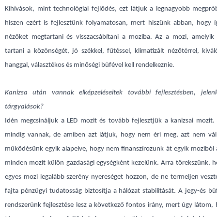
Kihívások, mint technológiai fejlődés, ezt látjuk a legnagyobb megpró
hiszen ezért is fejlesztünk folyamatosan, mert hiszünk abban, hogy í
nézőket megtartani és visszacsábítani a moziba. Az a mozi, amelyik
tartani a közönségét, jó székkel, fűtéssel, klimatizált nézőtérrel, kivá
hanggal, választékos és minőségi büfével kell rendelkeznie.
Kanizsa után vannak elképzeléseitek további fejlesztésben, jelen
tárgyalások?
Idén megcsináljuk a LED mozit és tovább fejlesztjük a kanizsai mozit.
mindig vannak, de amiben azt látjuk, hogy nem éri meg, azt nem váll
működésünk egyik alapelve, hogy nem finanszírozunk át egyik moziból 
minden mozit külön gazdasági egységként kezelünk. Arra törekszünk, 
egyes mozi legalább szerény nyereséget hozzon, de ne termeljen veszt
fajta pénzügyi tudatosság biztosítja a hálózat stabilitását. A jegy-és bü
rendszerünk fejlesztése lesz a következő fontos irány, mert úgy látom,