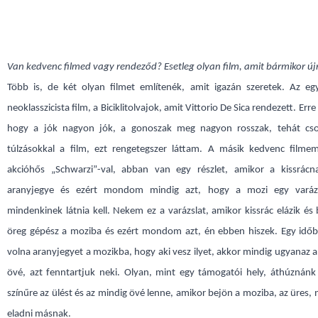
Van kedvenc filmed vagy rendeződ? Esetleg olyan film, amit bármikor új
Több is, de két olyan filmet említenék, amit igazán szeretek. Az egy
neoklasszicista film, a Biciklitolvajok, amit Vittorio De Sica rendezett. Erre
hogy a jók nagyon jók, a gonoszak meg nagyon rosszak, tehát cso
túlzásokkal a film, ezt rengetegszer láttam. A másik kedvenc filme
akcióhős „Schwarzi”-val, abban van egy részlet, amikor a kissrác
aranyjegye és ezért mondom mindig azt, hogy a mozi egy varázs
mindenkinek látnia kell. Nekem ez a varázslat, amikor kissrác elázik és
öreg gépész a moziba és ezért mondom azt, én ebben hiszek. Egy idő
volna aranyjegyet a mozikba, hogy aki vesz ilyet, akkor mindig ugyanaz a 
övé, azt fenntartjuk neki. Olyan, mint egy támogatói hely, áthúznánk
színűre az ülést és az mindig övé lenne, amikor bejön a moziba, az üres,
eladni másnak.