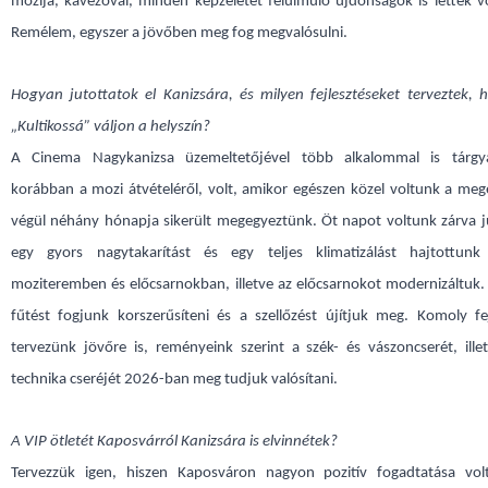
mozija, kávézóval, minden képzeletet felülmúló újdonságok is lettek 
Remélem, egyszer a jövőben meg fog megvalósulni.
Hogyan jutottatok el Kanizsára, és milyen fejlesztéseket terveztek, 
„Kultikossá” váljon a helyszín?
A Cinema Nagykanizsa üzemeltetőjével több alkalommal is tárgy
korábban a mozi átvételéről, volt, amikor egészen közel voltunk a me
végül néhány hónapja sikerült megegyeztünk. Öt napot voltunk zárva jú
egy gyors nagytakarítást és egy teljes klimatizálást hajtottun
moziteremben és előcsarnokban, illetve az előcsarnokot modernizáltuk
fűtést fogjunk korszerűsíteni és a szellőzést újítjuk meg. Komoly fe
tervezünk jövőre is, reményeink szerint a szék- és vászoncserét, ille
technika cseréjét 2026-ban meg tudjuk valósítani.
A VIP ötletét Kaposvárról Kanizsára is elvinnétek?
Tervezzük igen, hiszen Kaposváron nagyon pozitív fogadtatása vo