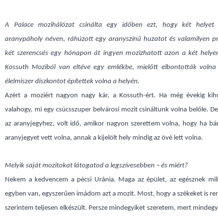
A Palace mozihálózat csinálta egy időben ezt, hogy két helyet 
aranypáholy néven, ráhúzott egy aranyszínű huzatot és valamilyen 
két szerencsés egy hónapon át ingyen mozizhatott azon a két hely
Kossuth Moziból van eltéve egy emlékbe, mielőtt elbontották volna
élelmiszer diszkontot építettek volna a helyén.
Azért a moziért nagyon nagy kár, a Kossuth-ért. Ha még évekig kih
valahogy, mi egy csúcsszuper belvárosi mozit csináltunk volna belőle. De
az aranyjegyhez, volt idő, amikor nagyon szerettem volna, hogy ha bárk
aranyjegyet vett volna, annak a kijelölt hely mindig az övé lett volna.
Melyik saját mozitokat látogatod a legszívesebben – és miért?
Nekem a kedvencem a pécsi Uránia. Maga az épület, az egésznek mili
egyben van, egyszerűen imádom azt a mozit. Most, hogy a székeket is re
szerintem teljesen elkészült. Persze mindegyiket szeretem, mert mindegy