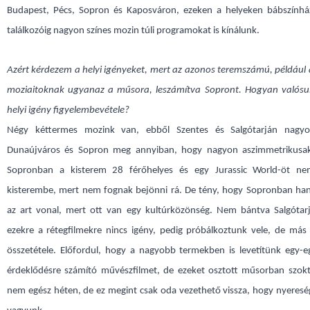
Budapest, Pécs, Sopron és Kaposváron, ezeken a helyeken bábszínház
találkozóig nagyon színes mozin túli programokat is kínálunk.
Azért kérdezem a helyi igényeket, mert az azonos teremszámú, például
moziaitoknak ugyanaz a műsora, leszámítva Sopront. Hogyan valósu
helyi igény figyelembevétele?
Négy kéttermes mozink van, ebből Szentes és Salgótarján nagyo
Dunaújváros és Sopron meg annyiban, hogy nagyon aszimmetrikusa
Sopronban a kisterem 28 férőhelyes és egy Jurassic World-öt ne
kisterembe, mert nem fognak bejönni rá. De tény, hogy Sopronban ha
az art vonal, mert ott van egy kultúrközönség. Nem bántva Salgótarj
ezekre a rétegfilmekre nincs igény, pedig próbálkoztunk vele, de más
összetétele. Előfordul, hogy a nagyobb termekben is levetítünk egy-
érdeklődésre számító művészfilmet, de ezeket osztott műsorban szoktu
nem egész héten, de ez megint csak oda vezethető vissza, hogy nyeresé