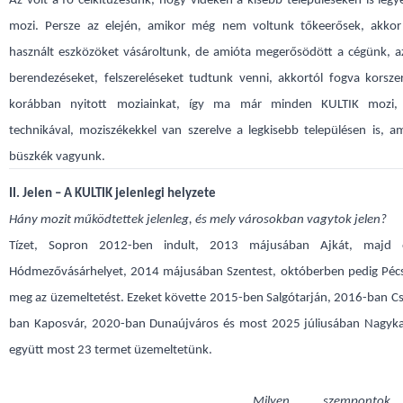
Az volt a fő célkitűzésünk, hogy vidéken a kisebb településeken is leg
mozi. Persze az elején, amikor még nem voltunk tőkeerősek, akko
használt eszközöket vásároltunk, de amióta megerősödött a cégünk, a
berendezéseket, felszereléseket tudtunk venni, akkortól fogva korsze
korábban nyitott moziainkat, így ma már minden KULTIK mozi, ú
technikával, moziszékekkel van szerelve a legkisebb településen is, 
büszkék vagyunk.
II. Jelen – A KULTIK jelenlegi helyzete
Hány mozit működtettek jelenleg, és mely városokban vagytok jelen?
Tízet, Sopron 2012-ben indult, 2013 májusában Ajkát, majd 
Hódmezővásárhelyet, 2014 májusában Szentest, októberben pedig Péc
meg az üzemeltetést. Ezeket követte 2015-ben Salgótarján, 2016-ban C
ban Kaposvár, 2020-ban Dunaújváros és most 2025 júliusában Nagykan
együtt most 23 termet üzemeltetünk.
Milyen szempontok