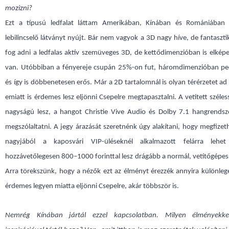
mozizni?
Ezt a típusú ledfalat láttam Amerikában, Kínában és Romániában 
lebilincselő látványt nyújt. Bár nem vagyok a 3D nagy híve, de fantaszt
fog adni a ledfalas aktív szemüveges 3D, de kettődimenzióban is elkép
van. Utóbbiban a fényereje csupán 25%-on fut, háromdimenzióban p
és így is döbbenetesen erős. Már a 2D tartalomnál is olyan térérzetet ad
emiatt is érdemes lesz eljönni Csepelre megtapasztalni. A vetített széle
nagyságú lesz, a hangot Christie Vive Audio és Dolby 7.1 hangrendsze
megszólaltatni. A jegy árazását szeretnénk úgy alakítani, hogy megfizet
nagyjából a kaposvári VIP-üléseknél alkalmazott felárra lehet 
hozzávetőlegesen 800–1000 forinttal lesz drágább a normál, vetítőgépes
Arra törekszünk, hogy a nézők ezt az élményt érezzék annyira különle
érdemes legyen miatta eljönni Csepelre, akár többször is.
Nemrég Kínában jártál ezzel kapcsolatban. Milyen élményekke