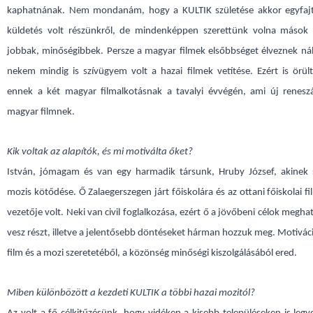
kaphatnának. Nem mondanám, hogy a KULTIK születése akkor egyfajta
küldetés volt részünkről, de mindenképpen szerettünk volna mások le
jobbak, minőségibbek. Persze a magyar filmek elsőbbséget élveznek ná
nekem mindig is szívügyem volt a hazai filmek vetítése. Ezért is örü
ennek a két magyar filmalkotásnak a tavalyi évvégén, ami új reneszá
magyar filmnek.
Kik voltak az alapítók, és mi motiválta őket?
István, jómagam és van egy harmadik társunk, Hruby József, akinek 
mozis kötődése. Ő Zalaegerszegen járt főiskolára és az ottani főiskolai f
vezetője volt. Neki van civil foglalkozása, ezért ő a jövőbeni célok megh
vesz részt, illetve a jelentősebb döntéseket hárman hozzuk meg. Motivác
film és a mozi szeretetéből, a közönség minőségi kiszolgálásából ered.
Miben különbözött a kezdeti KULTIK a többi hazai mozitól?