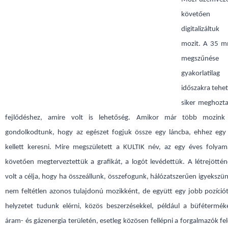
követően 
digitalizáltu
mozit. A 35 m
megszűn
gyakorlatil
időszakra tehet
siker meghozta
fejlődéshez, amire volt is lehetőség. Amikor már több mozink 
gondolkodtunk, hogy az egészet fogjuk össze egy láncba, ehhez egy
kellett keresni. Mire megszületett a KULTIK név, az egy éves folyama
követően megterveztettük a grafikát, a logót levédettük. A létrejötté
volt a célja, hogy ha összeállunk, összefogunk, hálózatszerűen igyeksz
nem feltétlen azonos tulajdonú mozikként, de együtt egy jobb pozíciót
helyzetet tudunk elérni, közös beszerzésekkel, például a büfétermék
áram- és gázenergia területén, esetleg közösen fellépni a forgalmazók felé