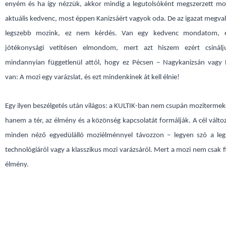
enyém és ha így nézzük, akkor mindig a legutolsóként megszerzett mo
aktuális kedvenc, most éppen Kanizsáért vagyok oda. De az igazat megvall
legszebb mozink, ez nem kérdés. Van egy kedvenc mondatom, 
jótékonysági vetítésen elmondom, mert azt hiszem ezért csinálj
mindannyian függetlenül attól, hogy ez Pécsen – Nagykanizsán vagy
van: A mozi egy varázslat, és ezt mindenkinek át kell élnie!
Egy ilyen beszélgetés után világos: a KULTIK-ban nem csupán mozitermek
hanem a tér, az élmény és a közönség kapcsolatát formálják. A cél válto
minden néző egyedülálló moziélménnyel távozzon – legyen szó a l
technológiáról vagy a klasszikus mozi varázsáról. Mert a mozi nem csak f
élmény.