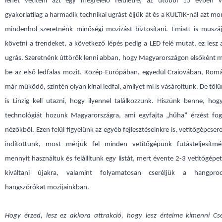
lehet vetíteni azt egy megfelelő felületre, az utóbbi 15 évben 
gyakorlatilag a harmadik technikai ugrást éljük át és a KULTIK-nál azt m
mindenhol szeretnénk minőségi mozizást biztosítani. Emiatt is muszáj
követni a trendeket, a következő lépés pedig a LED felé mutat, ez lesz
ugrás. Szeretnénk úttörők lenni abban, hogy Magyarországon elsőként 
be az első ledfalas mozit. Közép-Európában, egyedül Craiovában, Rom
már működő, szintén olyan kínai ledfal, amilyet mi is vásároltunk. De től
is Linzig kell utazni, hogy ilyennel találkozzunk. Hiszünk benne, ho
technológiát hozunk Magyarországra, ami egyfajta „hűha” érzést fog 
nézőkből. Ezen felül figyelünk az egyéb fejlesztéseinkre is, vetítőgépcse
indítottunk, most mérjük fel minden vetítőgépünk futásteljesítm
mennyit használtuk és felállítunk egy listát, mert évente 2-3 vetítőgépe
kiváltani újakra, valamint folyamatosan cseréljük a hangproce
hangszórókat mozijainkban.
Hogy érzed, lesz ez akkora attrakció, hogy lesz értelme kimenni Cse