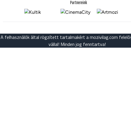
Partnereink
A felhasználók által rögzített tartalmakért a mozivilag.com fele
vállal! Minden jog fenntartva!