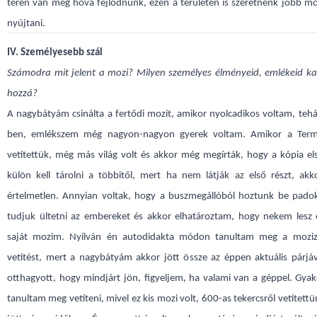
téren van még hova fejlődnünk, ezen a területen is szeretnénk jobb m
nyújtani.
IV. Személyesebb szál
Számodra mit jelent a mozi? Milyen személyes élményeid, emlékeid k
hozzá?
A nagybátyám csinálta a fertődi mozit, amikor nyolcadikos voltam, teh
ben, emlékszem még nagyon-nagyon gyerek voltam. Amikor a Termi
vetítettük, még más világ volt és akkor még megírták, hogy a kópia el
külön kell tárolni a többitől, mert ha nem látják az első részt, akk
értelmetlen. Annyian voltak, hogy a buszmegállóból hoztunk be padok
tudjuk ültetni az embereket és akkor elhatároztam, hogy nekem lesz 
saját mozim. Nyilván én autodidakta módon tanultam meg a moziz
vetítést, mert a nagybátyám akkor jött össze az éppen aktuális párjá
otthagyott, hogy mindjárt jön, figyeljem, ha valami van a géppel. Gyako
tanultam meg vetíteni, mivel ez kis mozi volt, 600-as tekercsről vetített