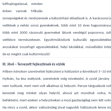
lufihajtogatással, minden
évben vannak Mikulás
ünnepségeket és rendszeresek a bábszínházi előadások is. A karácsonyi 
vetítések a nehéz sorsú gyerekeknek, több mint 10 éves hagyományun
több mint 3000 rászoruló gyermeket látunk vendégül popcornra, üdí
vetítésre természetesen. Együttműködünk kulturális egyesületekke
anyukákat összefogó egyesületekkel, helyi iskolákkal, művelődési int
de ez megint csak kultúrmisszió!
III. Jövő – Tervezett fejlesztések és víziók
Milyen irányban szeretnétek fejleszteni a hálózatot a következő 5–10 é
Nyilván, ha lesz esélyünk, szeretnénk még növekedni. A covid járvány
nem tudtunk, mert nem volt alkalmas új helyszín. Persze tárgyalások vo
kerestek meg minket olyan helyről, ahová azt mondtuk volna, h
befektetni, mert ezeken a helyszíneken a mozi gazdaságilag nem lett voln
Ha nincs a covid, akkor valószínűleg jóval nagyobb hálózatunk lenne 