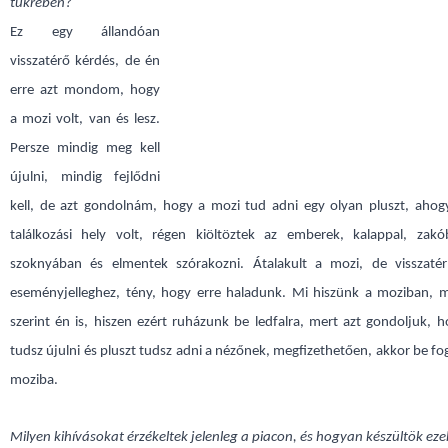
tükrében?
Ez egy állandóan
visszatérő kérdés, de én
erre azt mondom, hogy
a mozi volt, van és lesz.
Persze mindig meg kell
újulni, mindig fejlődni
kell, de azt gondolnám, hogy a mozi tud adni egy olyan pluszt, ahog
találkozási hely volt, régen kiöltöztek az emberek, kalappal, zakó
szoknyában és elmentek szórakozni. Átalakult a mozi, de visszaté
eseményjelleghez, tény, hogy erre haladunk. Mi hiszünk a moziban, 
szerint én is, hiszen ezért ruházunk be ledfalra, mert azt gondoljuk,
tudsz újulni és pluszt tudsz adni a nézőnek, megfizethetően, akkor be fo
moziba.
Milyen kihívásokat érzékeltek jelenleg a piacon, és hogyan készültök eze