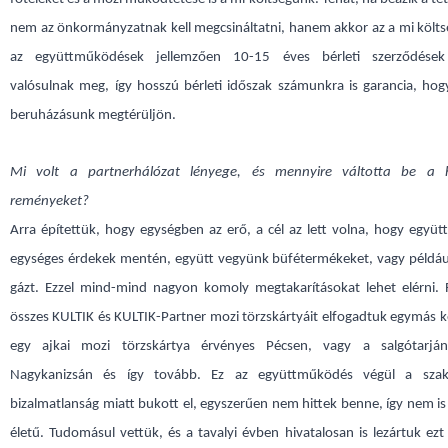
nem az önkormányzatnak kell megcsináltatni, hanem akkor az a mi költ
az együttműködések jellemzően 10-15 éves bérleti szerződések
valósulnak meg, így hosszú bérleti időszak számunkra is garancia, hog
beruházásunk megtérüljön.
Mi volt a partnerhálózat lényege, és mennyire váltotta be a h
reményeket?
Arra építettük, hogy egységben az erő, a cél az lett volna, hogy együtt
egységes érdekek mentén, együtt vegyünk büfétermékeket, vagy példáu
gázt. Ezzel mind-mind nagyon komoly megtakarításokat lehet elérni. 
összes KULTIK és KULTIK-Partner mozi törzskártyáit elfogadtuk egymás k
egy ajkai mozi törzskártya érvényes Pécsen, vagy a salgótarján
Nagykanizsán és így tovább. Ez az együttműködés végül a szak
bizalmatlanság miatt bukott el, egyszerűen nem hittek benne, így nem is
életű. Tudomásul vettük, és a tavalyi évben hivatalosan is lezártuk ezt 