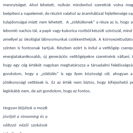
mennyiséget. Ahol lehetett, nyilván mindenhol szerettük volna megt
beépíteni a napelemet, de részint valahol az áramhálózat fejletlensége va
tulajdonságai miatt nem lehetett. A „zöldülésnek” a része az is, hogy a 
lebomló nachos tál, a papír vagy kukorica rostból készült szívószál, mind 
amellyel az ökológiai lábnyomunkat csökkenthetjük. A környezettudato
szinten is fontosnak tartjuk. Részben ezért is indul a vetítőgép cser
energiatakarékosabb, új generációs vetítőgépekre szeretnénk váltani. 
hogy egy cég értékét nagyban meghatározza a társadalmi felelősségvál
gondolom, hogy a „zöldülés” is egy ilyen közösségi cél, ahogyan a
jótékonysági vetítések is. Ez az érték nem biztos, hogy kifejezhető 
leginkább nem, de azt gondolom, hogy ez fontos.
Hogyan látjátok a mozik
jövőjét a streaming és a
változó nézői szokások