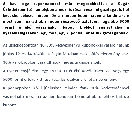
A havi egy kuponnapokat már megszokhattuk a Sugár
Üzletközponttól, amelyben a mozi is részt vesz hol gazdagabb, hol
kevésbé bőkezű módon. De a minden kuponnapon állandó akció
most sem marad el, minden résztvevő üzletben, legalább 5000
forint értékű vásárláskor kapott blokkot regisztrálva a
nyereményjátékon, egy mozijegy kuponnal lehetünk gazdagabbak.
Az üzletközpontban 10-50% kedvezményű kuponokkal vásárolhatunk
június 12 és 14 között, a Sugár Moziban csak büfékedvezmény lesz,
30%-kal olcsóbban vásárolhatók meg az új crispers ízek.
A nyereményjátékon egy 15 000 Ft értékű Aczél Ékszerüzlet vagy egy
5000 forint értékű Fittnass vásárlási utalvány lehet a nyeremény.
Kuponnapokon kívül júniusban minden fánk 30% kedvezménnyel
vásárolható meg, ha az applikációban bemutatjuk az ehhez tartozó
kupont.