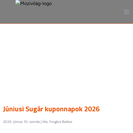
A mozi, ahogy még sosem
láttad
Júniusi Sugár kuponnapok 2026
2026. június 10. szerda | Írta: Forgács Balázs