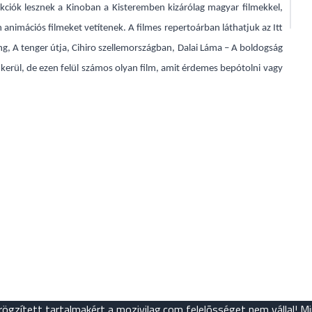
kciók lesznek a Kinoban a Kisteremben kizárólag magyar filmekkel,
 animációs filmeket vetítenek. A filmes repertoárban láthatjuk az Itt
g, A tenger útja, Cihiro szellemországban, Dalai Láma – A boldogság
kerül, de ezen felül számos olyan film, amit érdemes bepótolni vagy
 rögzített tartalmakért a mozivilag.com felelõsséget nem vállal! M