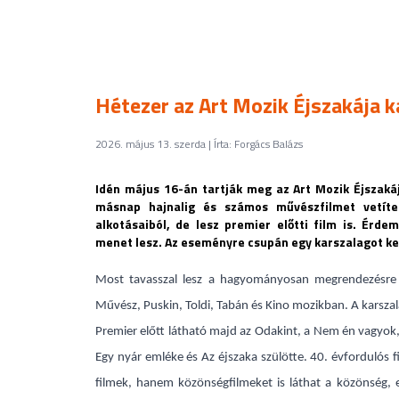
Hétezer az Art Mozik Éjszakája k
2026. május 13. szerda | Írta: Forgács Balázs
Idén május 16-án tartják meg az Art Mozik Éjszaká
másnap hajnalig és számos művészfilmet vetíte
alkotásaiból, de lesz premier előtti film is. Érd
menet lesz. Az eseményre csupán egy karszalagot kell
Most tavasszal lesz a hagyományosan megrendezésre k
Művész, Puskin, Toldi, Tabán és Kino mozikban. A karszala
Premier előtt látható majd az Odakint, a Nem én vagyok, 
Egy nyár emléke és Az éjszaka szülötte. 40. évfordulós f
filmek, hanem közönségfilmeket is láthat a közönség, e