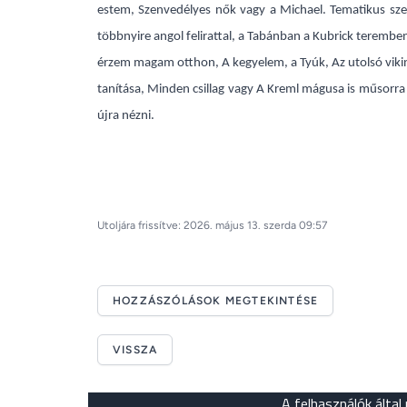
estem, Szenvedélyes nők vagy a Michael. Tematikus sze
többnyire angol felirattal, a Tabánban a Kubrick teremben
érzem magam otthon, A kegyelem, a Tyúk, Az utolsó vikin
tanítása, Minden csillag vagy A Kreml mágusa is műsorra 
újra nézni.
Utoljára frissítve: 2026. május 13. szerda 09:57
HOZZÁSZÓLÁSOK MEGTEKINTÉSE
VISSZA
A felhasználók által