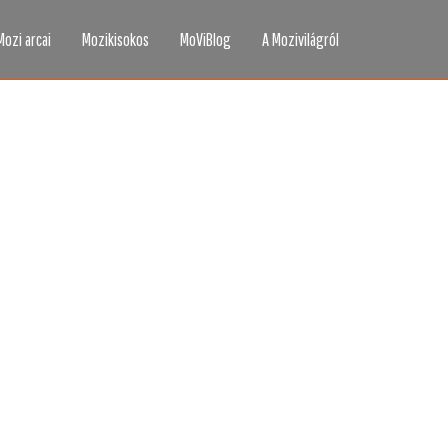
Mozi arcai
Mozikisokos
MoViBlog
A Mozivilágról
áttad