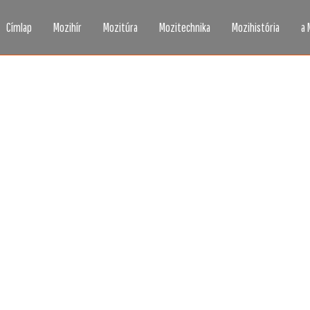
Címlap
Mozihír
Mozitúra
Mozitechnika
Mozihistória
a 
zi, ahogy még sosem l