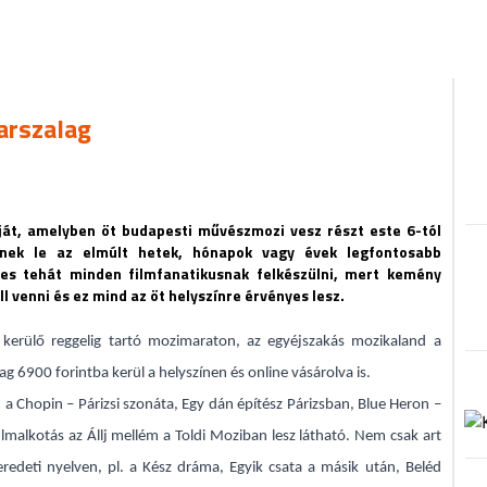
arszalag
ját, amelyben öt budapesti művészmozi vesz részt este 6-tól
nek le az elmúlt hetek, hónapok vagy évek legfontosabb
emes tehát minden filmfanatikusnak felkészülni, mert kemény
 venni és ez mind az öt helyszínre érvényes lesz.
erülő reggelig tartó mozimaraton, az egyéjszakás mozikaland a
g 6900 forintba kerül a helyszínen és online vásárolva is.
a Chopin – Párizsi szonáta, Egy dán építész Párizsban, Blue Heron –
ilmalkotás az Állj mellém a Toldi Moziban lesz látható. Nem csak art
redeti nyelven, pl. a Kész dráma, Egyik csata a másik után, Beléd