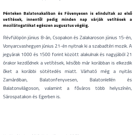
Pénteken Balatonakaliban és Fövenyesen is elindultak az első
vetítések, innentől pedig minden nap várják vetítések a
mozilátogatókat egészen augusztus végéig.
Révfülöpön június 8-án, Csopakon és Zalakaroson június 15-én,
Vonyarcvashegyen június 21-én nyitnak ki a szabadtéri mozik. A
jegyárak 1000 és 1500 forint között alakulnak és nagyjából 21
órakor kezdődnek a vetítések, később már korábban is elkezdik
őket a korábbi sötétedés miatt. Várható még a nyitás
Zamárdiban, Balatonfenyvesen, Balatonlellén és
Balatonvilágoson, valamint a főváros több helyszínén,
Sárospatakon és Egerben is.