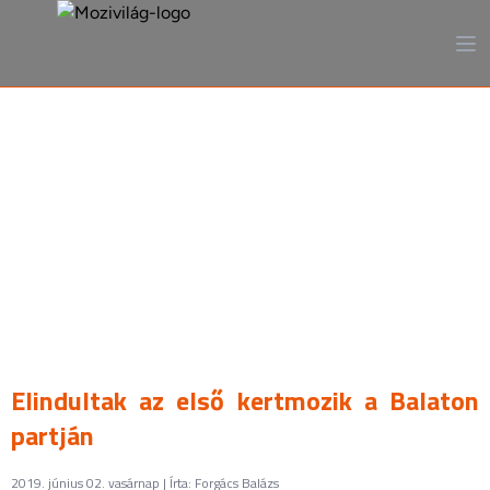
A mozi, ahogy még sosem
láttad
Elindultak az első kertmozik a Balaton
partján
2019. június 02. vasárnap | Írta: Forgács Balázs