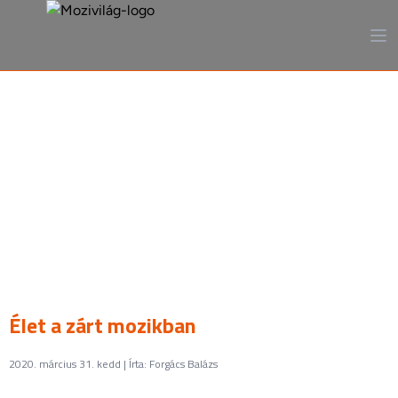
A mozi, ahogy még sosem
láttad
Élet a zárt mozikban
2020. március 31. kedd | Írta: Forgács Balázs