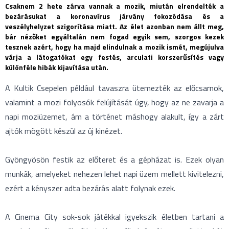
Csaknem 2 hete zárva vannak a mozik, miután elrendelték a
bezárásukat a koronavírus járvány fokozódása és a
veszélyhelyzet szigorítása miatt. Az élet azonban nem állt meg,
bár nézőket egyáltalán nem fogad egyik sem, szorgos kezek
tesznek azért, hogy ha majd elindulnak a mozik ismét, megújulva
várja a látogatókat egy festés, arculati korszerűsítés vagy
különféle hibák kijavítása után.
A Kultik Csepelen például tavaszra ütemezték az előcsarnok,
valamint a mozi folyosók felújítását úgy, hogy az ne zavarja a
napi moziüzemet, ám a történet máshogy alakult, így a zárt
ajtók mögött készül az új kinézet.
Gyöngyösön festik az előteret és a gépházat is. Ezek olyan
munkák, amelyeket nehezen lehet napi üzem mellett kivitelezni,
ezért a kényszer adta bezárás alatt folynak ezek.
A Cinema City sok-sok játékkal igyekszik életben tartani a