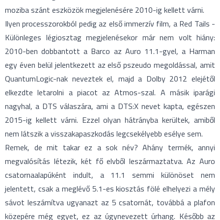
moziba szánt eszközök megjelenésére 2010-ig kellett várni.
Ilyen processzorokból pedig az első immerzív film, a Red Tails -
Különleges légiosztag megjelenésekor már nem volt hiány:
2010-ben dobbantott a Barco az Auro 11.1-gyel, a Harman
egy éven belül jelentkezett az első pszeudo megoldással, amit
QuantumLogic-nak neveztek el, majd a Dolby 2012 elejétől
elkezdte letarolni a piacot az Atmos-szal. A másik iparági
nagyhal, a DTS válaszára, ami a DTS:X nevet kapta, egészen
2015-ig kellett várni. Ezzel olyan hátrányba kerültek, amiből
nem látszik a visszakapaszkodás legcsekélyebb esélye sem.
Remek, de mit takar ez a sok név? Ahány termék, annyi
megvalósítás létezik, két fő elvből leszármaztatva. Az Auro
csatornaalapúként indult, a 11.1 semmi különöset nem
jelentett, csak a meglévő 5.1-es kiosztás fölé elhelyezi a mély
sávot leszámítva ugyanazt az 5 csatornát, továbbá a plafon
közepére még egyet, ez az úgynevezett úrhang. Később az