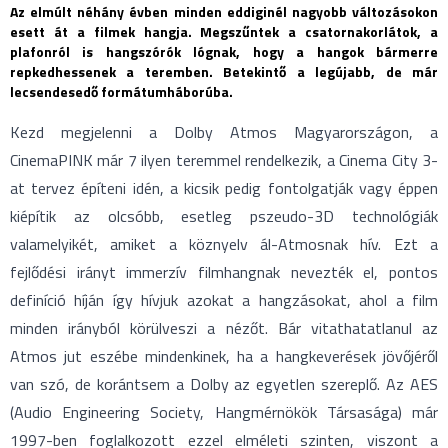
Az elmúlt néhány évben minden eddiginél nagyobb változásokon
esett át a filmek hangja. Megszűntek a csatornakorlátok, a
plafonról is hangszórók lógnak, hogy a hangok bármerre
repkedhessenek a teremben. Betekintő a legújabb, de már
lecsendesedő formátumháborúba.
Kezd megjelenni a Dolby Atmos Magyarországon, a
CinemaPINK már 7 ilyen teremmel rendelkezik, a Cinema City 3-
at tervez építeni idén, a kicsik pedig fontolgatják vagy éppen
kiépítik az olcsóbb, esetleg pszeudo-3D technológiák
valamelyikét, amiket a köznyelv ál-Atmosnak hív. Ezt a
fejlődési irányt immerzív filmhangnak nevezték el, pontos
definíció híján így hívjuk azokat a hangzásokat, ahol a film
minden irányból körülveszi a nézőt. Bár vitathatatlanul az
Atmos jut eszébe mindenkinek, ha a hangkeverések jövőjéről
van szó, de korántsem a Dolby az egyetlen szereplő. Az AES
(Audio Engineering Society, Hangmérnökök Társasága) már
1997-ben foglalkozott ezzel elméleti szinten, viszont a