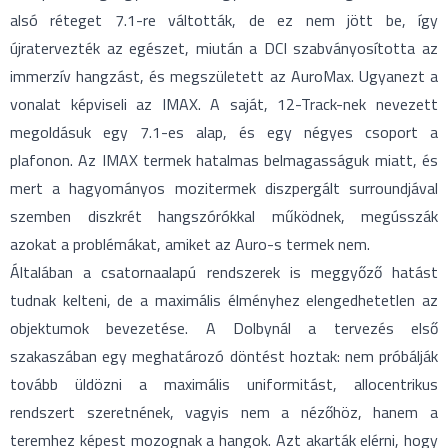
alsó réteget 7.1-re váltották, de ez nem jött be, így
újratervezték az egészet, miután a DCI szabványosította az
immerzív hangzást, és megszületett az AuroMax. Ugyanezt a
vonalat képviseli az IMAX. A saját, 12-Track-nek nevezett
megoldásuk egy 7.1-es alap, és egy négyes csoport a
plafonon. Az IMAX termek hatalmas belmagasságuk miatt, és
mert a hagyományos mozitermek diszpergált surroundjával
szemben diszkrét hangszórókkal működnek, megússzák
azokat a problémákat, amiket az Auro-s termek nem.
Általában a csatornaalapú rendszerek is meggyőző hatást
tudnak kelteni, de a maximális élményhez elengedhetetlen az
objektumok bevezetése. A Dolbynál a tervezés első
szakaszában egy meghatározó döntést hoztak: nem próbálják
tovább üldözni a maximális uniformitást, allocentrikus
rendszert szeretnének, vagyis nem a nézőhöz, hanem a
teremhez képest mozognak a hangok. Azt akarták elérni, hogy