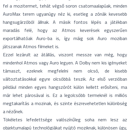
fel a mozitermet, tehát végső soron csatornaalapúak, minden
AuroMax terem ugyanúgy néz ki, esetleg a zónák kevesebb
hangsugárzóból állnak. A másik fontos lépés a játékban
maradás felé, hogy az Atmos keverések egyszerűen
exportálhatóak Auro-ba is, így máig sok Auro moziban
játszanak Atmos filmeket is.
Ezzel lezárult az átállás, viszont messze van még, hogy
mindenhol Atmos vagy Auro legyen. A Dolby nem kis igényeket
támaszt, ezeknek megfelelni nem olcsó, de kisebb
változtatásokkal egyre olcsóbbá teszik. Az első verzióban
például minden egyes hangszórót külön kellett erősíteni, ma
már lehet párosával is. Ez a legolcsóbb termeknél is milliós
megtakarítás a mozinak, és szinte észrevehetetlen különbség
a nézőnek.
Tökéletes lefedettsége valószínűleg soha nem lesz az
objektumalapú technológiákat nyújtó moziknak, különösen úgy,