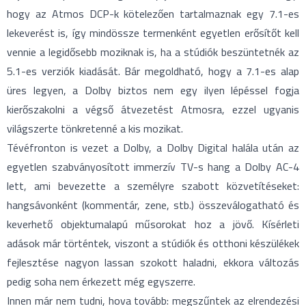
hogy az Atmos DCP-k kötelezően tartalmaznak egy 7.1-es
lekeverést is, így mindössze termenként egyetlen erősítőt kell
vennie a legidősebb moziknak is, ha a stúdiók beszüntetnék az
5.1-es verziók kiadását. Bár megoldható, hogy a 7.1-es alap
üres legyen, a Dolby biztos nem egy ilyen lépéssel fogja
kierőszakolni a végső átvezetést Atmosra, ezzel ugyanis
világszerte tönkretenné a kis mozikat.
Tévéfronton is vezet a Dolby, a Dolby Digital halála után az
egyetlen szabványosított immerzív TV-s hang a Dolby AC-4
lett, ami bevezette a személyre szabott közvetítéseket:
hangsávonként (kommentár, zene, stb.) összeválogatható és
keverhető objektumalapú műsorokat hoz a jövő. Kísérleti
adások már történtek, viszont a stúdiók és otthoni készülékek
fejlesztése nagyon lassan szokott haladni, ekkora változás
pedig soha nem érkezett még egyszerre.
Innen már nem tudni, hova tovább: megszűntek az elrendezési