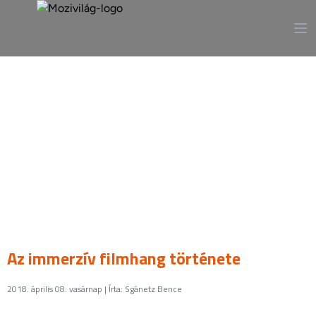
A mozi, ahogy még sosem
láttad
Az immerzív filmhang története
2018. április 08. vasárnap | Írta: Sgánetz Bence