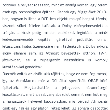
többivel, a helyzet rosszabb, mint az analóg korban: egy terem
csak egy technológiára építhet. Kiadtak egy függeléket 2013-
ban, hogyan is illene a DCP-ken objektumalapú hangot tárolni,
viszont süket fülekre találtak, a Dolby elkényelmesedett a
trónján, a kicsik pedig minden eszközzel, leginkább a minél
kedvezményesebb kiépítés ígéretével próbálták onnan
letaszítani, hiába. Szerencsére nem tétlenkedik a Dolby ekkora
előny ellenére sem, az Atmost bevezették otthon, TV-n,
játékokban, és a fejhallgatót használókra is komoly
kutatásokkal gondoltak.
Barcoék voltak az elsők, akik rájöttek, hogy ez nem fog menni,
így az AuroMax-ot már a DCI által specifikált OBAE köré
építették. Megtarthatták a jellegzetes háromrétegű
kiosztásukat, mert a szabvány abszolút semmit nem köt meg
a hangszórók helyével kapcsolatban, míg például Atmosnál
csak egy fali és egy plafoni réteg lehet. 32 zónára osztották