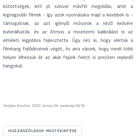
kötöttségek, lett jó szívvel másfél megoldás, amit a
legnagyobb filmek - így azok nyomására majd a kisebbek is -
támogatnak, az azt igénylő műsorok a néző kedvére
buherálhatók, és az Atmos a mozitermi kalibrálást is az
elméleti legjobbra fejlesztette. Úgy néz ki, hogy elértük a
filmhang fejlődésének végét, és arra várunk, hogy minél több
helyen élhessük át az akár fejünk felett is precízen repkedő
hangokat.
Utoljára frissítve: 2023. június 04. vasárnap 06:18
HOZZÁSZÓLÁSOK MEGTEKINTÉSE