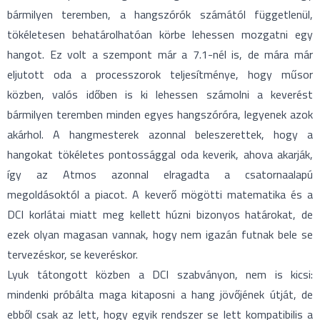
bármilyen teremben, a hangszórók számától függetlenül,
tökéletesen behatárolhatóan körbe lehessen mozgatni egy
hangot. Ez volt a szempont már a 7.1-nél is, de mára már
eljutott oda a processzorok teljesítménye, hogy műsor
közben, valós időben is ki lehessen számolni a keverést
bármilyen teremben minden egyes hangszóróra, legyenek azok
akárhol. A hangmesterek azonnal beleszerettek, hogy a
hangokat tökéletes pontossággal oda keverik, ahova akarják,
így az Atmos azonnal elragadta a csatornaalapú
megoldásoktól a piacot. A keverő mögötti matematika és a
DCI korlátai miatt meg kellett húzni bizonyos határokat, de
ezek olyan magasan vannak, hogy nem igazán futnak bele se
tervezéskor, se keveréskor.
Lyuk tátongott közben a DCI szabványon, nem is kicsi:
mindenki próbálta maga kitaposni a hang jövőjének útját, de
ebből csak az lett, hogy egyik rendszer se lett kompatibilis a