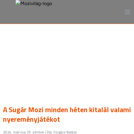
A mozi, ahogy még sosem
láttad
A Sugár Mozi minden héten kitalál valami
nyereményjátékot
2024. március 29. péntek | Írta: Forgács Balázs