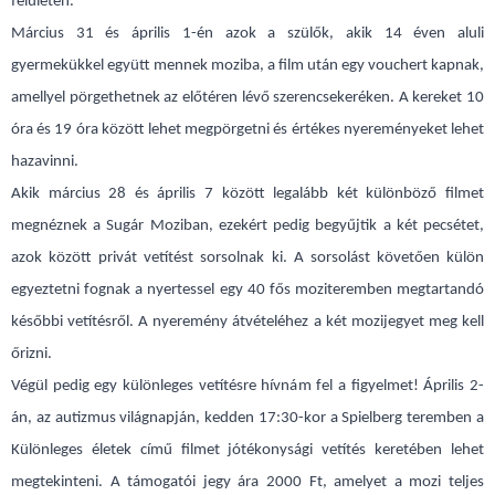
felületén.
Március 31 és április 1-én azok a szülők, akik 14 éven aluli
gyermekükkel együtt mennek moziba, a film után egy vouchert kapnak,
amellyel pörgethetnek az előtéren lévő szerencsekeréken. A kereket 10
óra és 19 óra között lehet megpörgetni és értékes nyereményeket lehet
hazavinni.
Akik március 28 és április 7 között legalább két különböző filmet
megnéznek a Sugár Moziban, ezekért pedig begyűjtik a két pecsétet,
azok között privát vetítést sorsolnak ki. A sorsolást követően külön
egyeztetni fognak a nyertessel egy 40 fős moziteremben megtartandó
későbbi vetítésről. A nyeremény átvételéhez a két mozijegyet meg kell
őrizni.
Végül pedig egy különleges vetítésre hívnám fel a figyelmet! Április 2-
án, az autizmus világnapján, kedden 17:30-kor a Spielberg teremben a
Különleges életek című filmet jótékonysági vetítés keretében lehet
megtekinteni. A támogatói jegy ára 2000 Ft, amelyet a mozi teljes