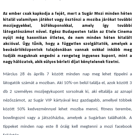
Az ember csak kapkodja a fejét, mert a Sugár Mozi minden héten
kitalál valamilyen játékot vagy ösztönzi a moziba járókat további
mozijegyekkel, büfékuponokkal, amely így további
látogatószámot növel. Egész Budapesten talán az Etele Cinema
nyújt még hasonlóan ötletes, de nem minden héten kitalált
akcióval. Úgy tűnik, hogy a független szolgáltatók, amelyek a
bevásárlóközpontok tulajdonában vannak sokkal inkább meg
tudják maguknak engedni a rengeteg ingyenes kupont, mint a
nagy hálózatok, akik súlyos bérleti díjat kénytelenek fizetni.
Március 28 és április 7 között minden nap meg lehet tippelni a
látogatók számát a moziban. Aki 10%-on belül találja el, azok között 3
db 2 személyes mozijegykupont sorsolnak ki, aki eltalálja az aznapi
nézőszámot, az Sugár VIP kártyával lesz gazdagabb, amellyel többek
között 50% kedvezménnyel lehet moziba menni, fitness terembe,
bowlingozni vagy a játszóházba, amelyek a Sugárban találhatók. A
tippeket minden nap este 8 óráig kell megtenni a mozi facebook