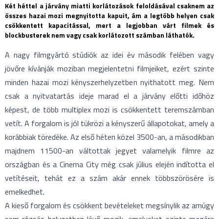
Két héttel a járvány miatti korlátozások feloldásával csaknem az
összes hazai mozi megnyitotta kapuit, ám a legtöbb helyen csak
csökkentett kapacitással, mert a legjobban várt filmek és
blockbusterek nem vagy csak korlátozott számban láthatók.
A nagy filmgyártó stúdiók az idei év második felében vagy
jövőre kívánják moziban megjelentetni filmjeiket, ezért szinte
minden hazai mozi kényszerhelyzetben nyithatott meg. Nem
csak a nyitvatartás ideje marad el a járvány előtti időhöz
képest, de több multiplex mozi is csökkentett teremszámban
vetít. A forgalom is jól tükrözi a kényszerű állapotokat, amely a
korábbiak töredéke. Az első héten közel 3500-an, a másodikban
majdnem 11500-an váltottak jegyet valamelyik filmre az
országban és a Cinema City még csak július elején indította el
vetítéseit, tehát ez a szám akár ennek többszörösére is
emelkedhet.
A kieső forgalom és csökkent bevételeket megsínylik az amúgy