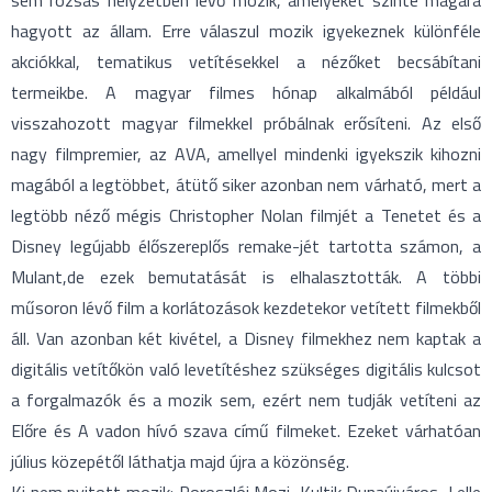
sem rózsás helyzetben lévő mozik, amelyeket szinte magára
hagyott az állam. Erre válaszul mozik igyekeznek különféle
akciókkal, tematikus vetítésekkel a nézőket becsábítani
termeikbe. A magyar filmes hónap alkalmából például
visszahozott magyar filmekkel próbálnak erősíteni. Az első
nagy filmpremier, az AVA, amellyel mindenki igyekszik kihozni
magából a legtöbbet, átütő siker azonban nem várható, mert a
legtöbb néző mégis Christopher Nolan filmjét a Tenetet és a
Disney legújabb élőszereplős remake-jét tartotta számon, a
Mulant,de ezek bemutatását is elhalasztották. A többi
műsoron lévő film a korlátozások kezdetekor vetített filmekből
áll. Van azonban két kivétel, a Disney filmekhez nem kaptak a
digitális vetítőkön való levetítéshez szükséges digitális kulcsot
a forgalmazók és a mozik sem, ezért nem tudják vetíteni az
Előre és A vadon hívó szava című filmeket. Ezeket várhatóan
július közepétől láthatja majd újra a közönség.