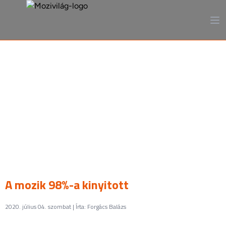
A mozi, ahogy még sosem
láttad
A mozik 98%-a kinyitott
2020. július 04. szombat | Írta: Forgács Balázs