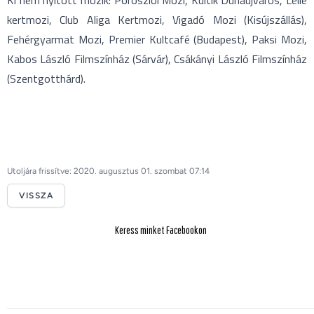
Ki nem nyitott mozik: Poroszlói Mozi, Kultik Dunaújváros, Lelle
kertmozi, Club Aliga Kertmozi, Vigadó Mozi (Kisújszállás),
Fehérgyarmat Mozi, Premier Kultcafé (Budapest), Paksi Mozi,
Kabos László Filmszínház (Sárvár), Csákányi László Filmszínház
(Szentgotthárd).
Utoljára frissítve: 2020. augusztus 01. szombat 07:14
VISSZA
Keress minket Facebookon