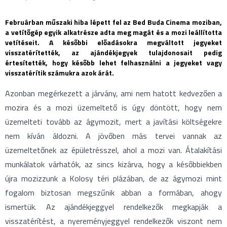
Februárban műszaki hiba lépett fel az Bed Buda Cinema moziban,
a vetítőgép egyik alkatrésze adta meg magát és a mozi leállította
vetítéseit. A későbbi előadásokra megváltott jegyeket
visszatérítették, az ajándékjegyek tulajdonosait pedig
értesítették, hogy később lehet felhasználni a jegyeket vagy
visszatérítik számukra azok árát.
Azonban megérkezett a járvány, ami nem hatott kedvezően a
mozira és a mozi üzemeltető is úgy döntött, hogy nem
üzemelteti tovább az ágymozit, mert a javítási költségekre
nem kíván áldozni. A jövőben más tervei vannak az
üzemeltetőnek az épületrésszel, ahol a mozi van. Átalakítási
munkálatok várhatók, az sincs kizárva, hogy a későbbiekben
újra mozizzunk a Kolosy téri plázában, de az ágymozi mint
fogalom biztosan megszűnik abban a formában, ahogy
ismertük. Az ajándékjeggyel rendelkezők megkapják a
visszatérítést, a nyereményjeggyel rendelkezők viszont nem