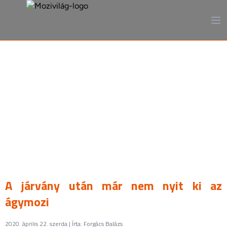
A mozi, ahogy még sosem
láttad
A járvány után már nem nyit ki az
ágymozi
2020. április 22. szerda | Írta: Forgács Balázs