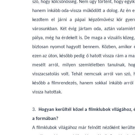
szó, hogy kölcsönösség. Nem úgy történt, hogy egyik
hanem inkább oda-vissza működött a dolog. Az én e
kezdtem el járni a pápai képzőművész kör gyer
városunkban. Két évig jártam oda, aztán valamié
pálya, még ha érdekelt is. De maga a vizuális közeg
biztosan nyomot hagyott bennem. Közben, amikor én
ezen az úton, később pedig ő hatott vissza rám a ma
mesélt arról, milyen szemléletben tanulnak, hog
visszacsatolás volt. Tehát nemcsak arról van szó
később a filmrendezés, hanem sokkal inkább arról 
vissza hatottak.
3.
Hogyan kerültél közel a filmklubok világához,
a formában?
A filmklubok világához már felnőtt nézőként került