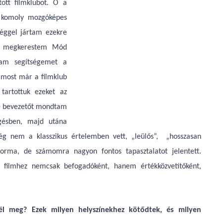
ott filmklubot. Ő a
s komoly mozgóképes
séggel jártam ezekre
l, megkerestem Mód
ttam segítségemet a
– most már a filmklub
tartottuk ezeket az
de bevezetőt mondtam
ggésben, majd utána
ég nem a klasszikus értelemben vett, „leülős”, „hosszasan
 forma, de számomra nagyon fontos tapasztalatot jelentett.
filmhez nemcsak befogadóként, hanem értékközvetítőként,
tél meg? Ezek milyen helyszínekhez kötődtek, és milyen