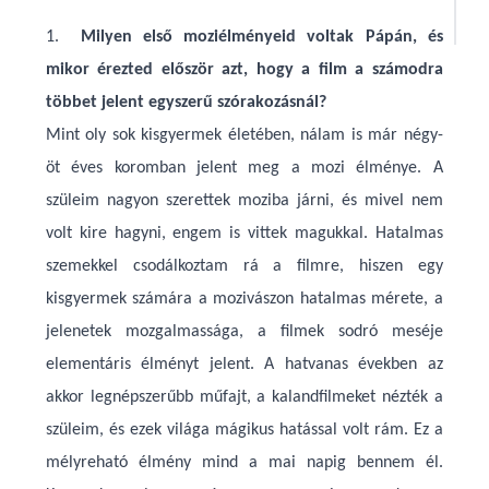
1.
Milyen első moziélményeid voltak Pápán, és
mikor érezted először azt, hogy a film a számodra
többet jelent egyszerű szórakozásnál?
Mint oly sok kisgyermek életében, nálam is már négy-
öt éves koromban jelent meg a mozi élménye. A
szüleim nagyon szerettek moziba járni, és mivel nem
volt kire hagyni, engem is vittek magukkal. Hatalmas
szemekkel csodálkoztam rá a filmre, hiszen egy
kisgyermek számára a mozivászon hatalmas mérete, a
jelenetek mozgalmassága, a filmek sodró meséje
elementáris élményt jelent. A hatvanas években az
akkor legnépszerűbb műfajt, a kalandfilmeket nézték a
szüleim, és ezek világa mágikus hatással volt rám. Ez a
mélyreható élmény mind a mai napig bennem él.