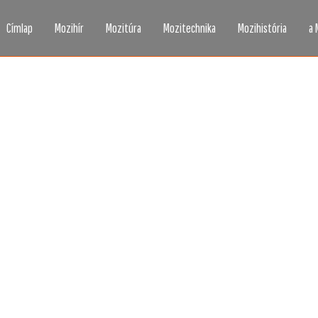
Címlap
Mozihír
Mozitúra
Mozitechnika
Mozihistória
a 
zi, ahogy még sosem l