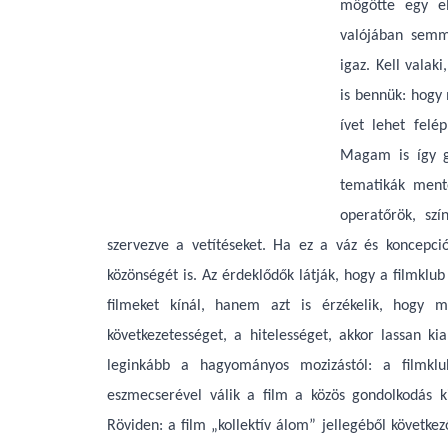
mögötte egy el
valójában semm
igaz. Kell vala
is bennük: hogy
ívet lehet felé
Magam is így g
tematikák menté
operatőrök, sz
szervezve a vetítéseket. Ha ez a váz és koncepc
közönségét is. Az érdeklődők látják, hogy a filmklu
filmeket kínál, hanem azt is érzékelik, hogy m
következetességet, a hitelességet, akkor lassan k
leginkább a hagyományos mozizástól: a filmkl
eszmecserével válik a film a közös gondolkodás k
Röviden: a film „kollektív álom” jellegéből következ