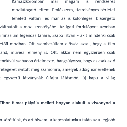
Kamaszkoromban már magam is rendszeres
mozilátogató lettem. Emlékszem, tízszelvényes bérletet
lehetett váltani, és már az is különleges, bizsergető
válthatott a mozi szentélyébe. Az igazi fordulópont azonban
Gimnázium legendás tanára, Szabó István – akit mindenki csak
Petőfi moziban. Ott szembesültem először azzal, hogy a film
land, művészi élmény is. Ott, akkor nem egyszerűen csak
rendkívül szabadon értelmezte, hangsúlyozva, hogy az csak az ő
srétegeket nyitott meg számomra, amelyek addig ismeretlenek
 egyszerű látványnál: újfajta látásmód, új kapu a világ
 Tibor filmes pályája mellett hogyan alakult a viszonyod a
 közöttünk, és azt hiszem, a kapcsolatunkra talán az a legjobb