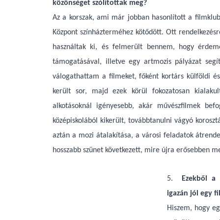
közönséget szólítottak meg?
Az a korszak, ami már jobban hasonlított a filmklu
Központ színházterméhez kötődött. Ott rendelkezésre
használtak ki, és felmerült bennem, hogy érdeme
támogatásával, illetve egy artmozis pályázat seg
válogathattam a filmeket, főként kortárs külföldi é
került sor, majd ezek körül fokozatosan kialaku
alkotásoknál igényesebb, akár művészfilmek bef
középiskolából kikerült, továbbtanulni vágyó koroszt
aztán a mozi átalakítása, a városi feladatok átrend
hosszabb szünet következett, mire újra erősebben m
5.
Ezekből a 
igazán jól egy 
Hiszem, hogy eg