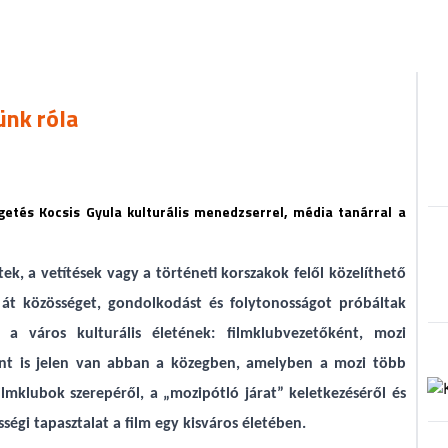
ünk róla
lgetés Kocsis Gyula kulturális menedzserrel, média tanárral a
k, a vetítések vagy a történeti korszakok felől közelíthető
át közösséget, gondolkodást és folytonosságot próbáltak
 a város kulturális életének: filmklubvezetőként, mozi
ként is jelen van abban a közegben, amelyben a mozi több
ilmklubok szerepéről, a „mozipótló járat” keletkezéséről és
ségi tapasztalat a film egy kisváros életében.