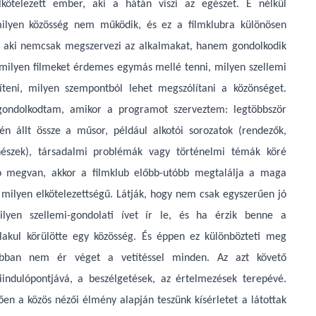
kötelezett ember, aki a hátán viszi az egészet. E nélkül
ilyen közösség nem működik, és ez a filmklubra különösen
ki, aki nemcsak megszervezi az alkalmakat, hanem gondolkodik
 milyen filmeket érdemes egymás mellé tenni, milyen szellemi
píteni, milyen szempontból lehet megszólítani a közönséget.
ondolkodtam, amikor a programot szerveztem: legtöbbször
n állt össze a műsor, például alkotói sorozatok (rendezők,
ínészek), társadalmi problémák vagy történelmi témák köré
ió megvan, akkor a filmklub előbb-utóbb megtalálja a maga
b milyen elkötelezettségű. Látják, hogy nem csak egyszerűen jó
ilyen szellemi-gondolati ívet ír le, és ha érzik benne a
ialakul körülötte egy közösség. És éppen ez különbözteti meg
ubban nem ér véget a vetítéssel minden. Az azt követő
iindulópontjává, a beszélgetések, az értelmezések terepévé.
ően a közös nézői élmény alapján teszünk kísérletet a látottak