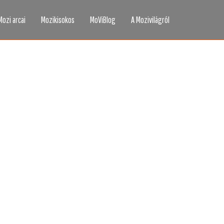
Mozi arcai
Mozikisokos
MoViBlog
A Mozivilágról
áttad