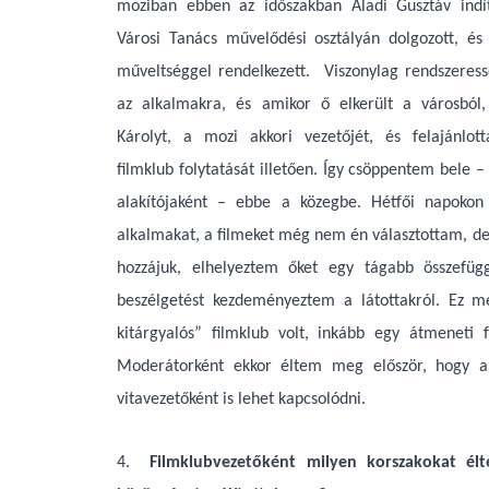
moziban ebben az időszakban Aladi Gusztáv indít
Városi Tanács művelődési osztályán dolgozott, é
műveltséggel rendelkezett. Viszonylag rendszeres
az alkalmakra, és amikor ő elkerült a városbó
Károlyt, a mozi akkori vezetőjét, és felajánlo
filmklub folytatását illetően. Így csöppentem bele 
alakítójaként – ebbe a közegbe. Hétfői napokon 
alkalmakat, a filmeket még nem én választottam, 
hozzájuk, elhelyeztem őket egy tágabb összefü
beszélgetést kezdeményeztem a látottakról. Ez m
kitárgyalós” filmklub volt, inkább egy átmeneti
Moderátorként ekkor éltem meg először, hogy a 
vitavezetőként is lehet kapcsolódni.
4.
Filmklubvezetőként milyen korszakokat él