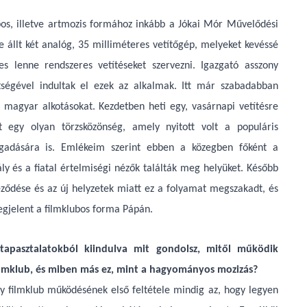
bos, illetve artmozis formához inkább a Jókai Mór Művelődési
 állt két analóg, 35 milliméteres vetítőgép, melyeket kevéssé
s lenne rendszeres vetítéseket szervezni. Igazgató asszony
ítségével indultak el ezek az alkalmak. Itt már szabadabban
s magyar alkotásokat. Kezdetben heti egy, vasárnapi vetítésre
lt egy olyan törzsközönség, amely nyitott volt a populáris
ogadására is. Emlékeim szerint ebben a közegben főként a
ály és a fiatal értelmiségi nézők találták meg helyüket. Később
eződése és az új helyzetek miatt ez a folyamat megszakadt, és
egjelent a filmklubos forma Pápán.
tapasztalatokból kiindulva mit gondolsz, mitől működik
filmklub, és miben más ez, mint a hagyományos mozizás?
y filmklub működésének első feltétele mindig az, hogy legyen