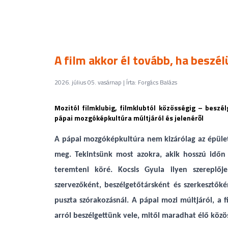
A film akkor él tovább, ha beszél
2026. július 05. vasárnap | Írta: Forgács Balázs
Mozitól filmklubig, filmklubtól közösségig – beszé
pápai mozgóképkultúra múltjáról és jelenéről
A pápai mozgóképkultúra nem kizárólag az épülete
meg. Tekintsünk most azokra, akik hosszú időn 
teremteni köré. Kocsis Gyula ilyen szereplője
szervezőként, beszélgetőtársként és szerkesztő
puszta szórakozásnál. A pápai
mozi múltjáról, a f
arról beszélgettünk vele, mitől maradhat élő közös