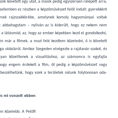
ünk követett egy utat, a másik pedig egyszerűen rálépett arra,
setemben ez részben a képzőművészet felől indult: gyerekként
mek rajzszakkörébe, amelynek komoly hagyományai voltak
rt abbahagytam – nyilván az is kiderült, hogy ez nekem nem
, a látásmód, az, hogy az ember képekben kezd el gondolkodni,
 már a filmek, a mozi felé kezdtem közeledni, ő is követett
ga oldaláról. Amikor Szegeden elvégezte a rajztanár-szakot, és
yan közelítenek a vizualitáshoz, az számomra is egyfajta
, hogy engem érdekelt a film, őt pedig a képzőművészet vagy
beszélhetünk, hogy ezek a területek nálunk folytonosan oda-
 és mi vonzott ebben
em közelebb. A Petőfi