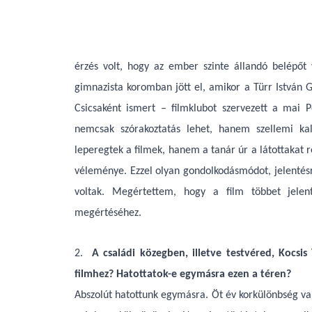
érzés volt, hogy az ember szinte állandó belépőt 
gimnazista koromban jött el, amikor a Türr István 
Csicsaként ismert – filmklubot szervezett a mai 
nemcsak szórakoztatás lehet, hanem szellemi ka
leperegtek a filmek, hanem a tanár úr a látottakat 
véleménye. Ezzel olyan gondolkodásmódot, jelenté
voltak. Megértettem, hogy a film többet jelent
megértéséhez.
2.
A családi közegben, illetve testvéred, Kocsis
filmhez? Hatottatok-e egymásra ezen a téren?
Abszolút hatottunk egymásra. Öt év korkülönbség van