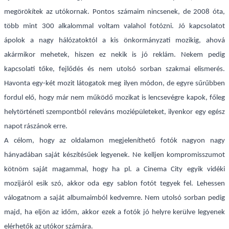
megörökítek az utókornak. Pontos számaim nincsenek, de 2008 óta,
több mint 300 alkalommal voltam valahol fotózni. Jó kapcsolatot
ápolok a nagy hálózatoktól a kis önkormányzati mozikig, ahová
akármikor mehetek, hiszen ez nekik is jó reklám. Nekem pedig
kapcsolati tőke, fejlődés és nem utolsó sorban szakmai elismerés.
Havonta egy-két mozit látogatok meg ilyen módon, de egyre sűrűbben
fordul elő, hogy már nem működő mozikat is lencsevégre kapok, főleg
helytörténeti szempontból releváns moziépületeket, ilyenkor egy egész
napot rászánok erre.
A célom, hogy az oldalamon megjeleníthető fotók nagyon nagy
hányadában saját készítésűek legyenek. Ne kelljen kompromisszumot
kötnöm saját magammal, hogy ha pl. a Cinema City egyik vidéki
mozijáról esik szó, akkor oda egy sablon fotót tegyek fel. Lehessen
válogatnom a saját albumaimból kedvemre. Nem utolsó sorban pedig
majd, ha eljön az időm, akkor ezek a fotók jó helyre kerülve legyenek
elérhetők az utókor számára.