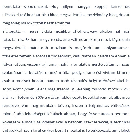
bemutató weboldalakat. Hol, milyen hanggal, képpel, kényelmes
ülésekkel találkozhatunk. Ekkor megszületett a moziélmény blog, de ott
még főleg mások fotóit használtam fel.
Ellátogattam messzi vidéki mozikba, ahol egy-egy alkalommal már
fotóztam is. Ez hamar egy rendszerré vált és amikor a mozivilág oldala
megszületett, már több moziban is megfordultam. Folyamatosan
tökéletesítettem a fotózási tudásomat, céltudatosan haladtam ebben a
folyamatban, viszonylag hamar, néhány év alatt ismertté váltam a mozis
szakmában, a kutatási munkám által pedig elismerést vívtam ki nem
csak a mozisok között, hanem több település helytörténésze által is.
Több évkönyvben jelent meg írásom. A jelenleg működő mozik 95%-
áról van fotóm és 90%-a utólag feldolgozott képekkel vannak albumba
rendezve. Van még munkám bőven, hiszen a folyamatos változások
mind újabb lehetőséget kínálnak abban, hogy folyamatosan nyomon
kövessem a mozik fejlődését akár a nézőtéri székcserékkel, a technikai
újításokkal. Ezen kívül egykor bezárt mozikat is feltérképezek, amit lehet