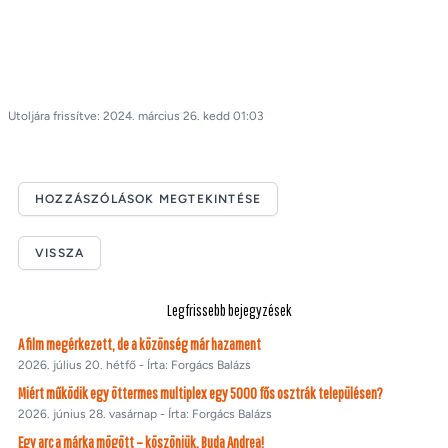
Utoljára frissítve: 2024. március 26. kedd 01:03
HOZZÁSZÓLÁSOK MEGTEKINTÉSE
VISSZA
Legfrissebb bejegyzések
A film megérkezett, de a közönség már hazament
2026. július 20. hétfő - Írta: Forgács Balázs
Miért működik egy öttermes multiplex egy 5000 fős osztrák településen?
2026. június 28. vasárnap - Írta: Forgács Balázs
Egy arc a márka mögött – köszönjük, Buda Andrea!