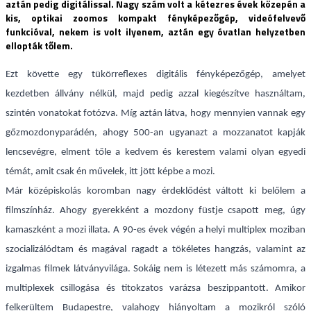
aztán pedig digitálissal. Nagy szám volt a kétezres évek közepén a
kis, optikai zoomos kompakt fényképezőgép, videófelvevő
funkcióval, nekem is volt ilyenem, aztán egy óvatlan helyzetben
ellopták tőlem.
Ezt követte egy tükörreflexes digitális fényképezőgép, amelyet
kezdetben állvány nélkül, majd pedig azzal kiegészítve használtam,
szintén vonatokat fotózva. Míg aztán látva, hogy mennyien vannak egy
gőzmozdonyparádén, ahogy 500-an ugyanazt a mozzanatot kapják
lencsevégre, elment tőle a kedvem és kerestem valami olyan egyedi
témát, amit csak én művelek, itt jött képbe a mozi.
Már középiskolás koromban nagy érdeklődést váltott ki belőlem a
filmszínház. Ahogy gyerekként a mozdony füstje csapott meg, úgy
kamaszként a mozi illata. A 90-es évek végén a helyi multiplex moziban
szocializálódtam és magával ragadt a tökéletes hangzás, valamint az
izgalmas filmek látványvilága. Sokáig nem is létezett más számomra, a
multiplexek csillogása és titokzatos varázsa beszippantott. Amikor
felkerültem Budapestre, valahogy hiányoltam a mozikról szóló